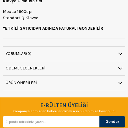
Klavye + Mouse Set
Mouse 1600dpi
Standart Q Klavye
YETKİLİ SATICIDAN ADINIZA FATURALI GÖNDERİLİR
YORUMLAR
(0)
ÖDEME SEÇENEKLERI
ÜRÜN ÖNERILERI
E-BÜLTEN ÜYELİĞİ
Kampanyalarımızdan haberdar olmak için bültenimize kayıt olun!
Gönder