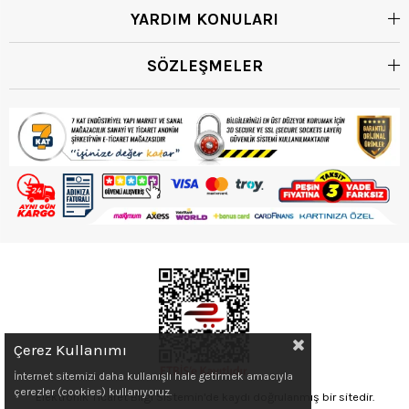
YARDIM KONULARI
SÖZLEŞMELER
Çerez Kullanımı
İnternet sitemizi daha kullanışlı hale getirmek amacıyla
çerezler (cookies) kullanıyoruz.
Elektronik Ticaret Bilgi Sistemin'de kaydı doğrulanmış bir sitedir.