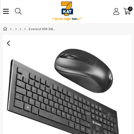
0
Everest KM-9675 Kablosuz Standart Klavye Mouse Set - ELK-05246