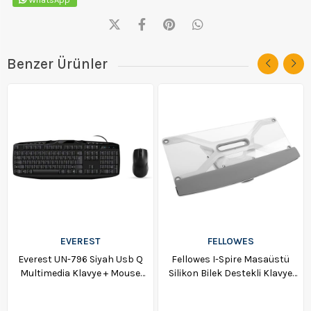
Benzer Ürünler
EVEREST
FELLOWES
Everest UN-796 Siyah Usb Q
Fellowes I-Spire Masaüstü
Multimedia Klavye + Mouse
Silikon Bilek Destekli Klavye
Set 11376
Standı Beyaz - 37942