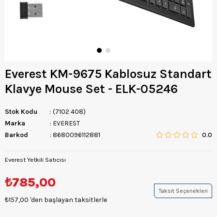
Everest KM-9675 Kablosuz Standart
Klavye Mouse Set - ELK-05246
Stok Kodu
(7102 408)
Marka
:
EVEREST
Barkod
:
8680096112881
0.0
Everest Yetkili Satıcısı
₺785,00
Taksit Seçenekleri
₺157,00
'den başlayan taksitlerle