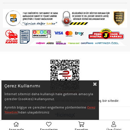
Çerez Kullanımı
İnternet sitemizi daha kullanışlı hale getirmek amacıyla
çerezler (cookies) kullanıyoruz.
Elektronik Ticaret Bilgi Sistemin'de kaydı doğrulanmış bir sitedir.
Ayrıntılı bilgiye ve çerezleri engelleme yöntemlerine
Çerez
Yönetimi
'ndan ulaşabilirsiniz
Anasayfa
Favorilerim
Sepetim
Üye Girişi