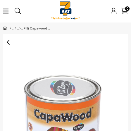
0
Filli Capawood Dekoratif Ahşap Vernik Yeni Kiraz 2,5Lt