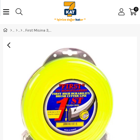
0
Fırst Misina 3,5*39M 6 Köşe Sarı - 7430071