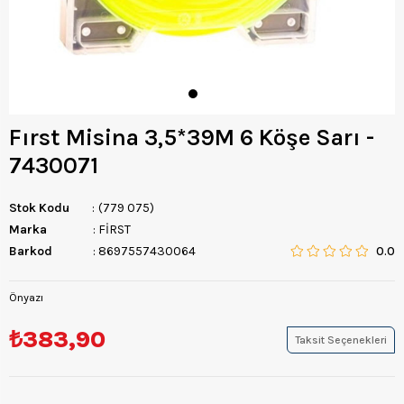
Fırst Misina 3,5*39M 6 Köşe Sarı -
7430071
Stok Kodu
(779 075)
Marka
:
FİRST
Barkod
:
8697557430064
0.0
Önyazı
₺383,90
Taksit Seçenekleri