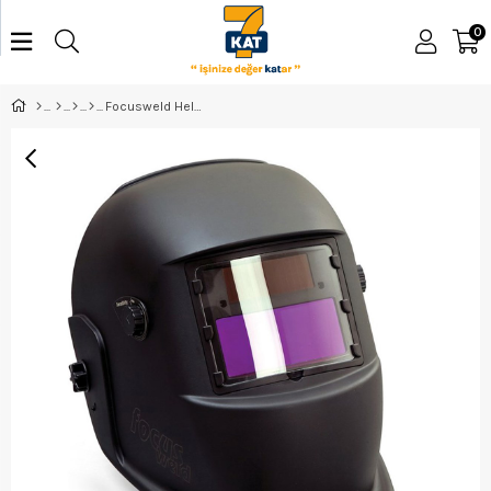
0
Focusweld Helmet Otomatik Kararan Kaynak Maskesi 820PS777