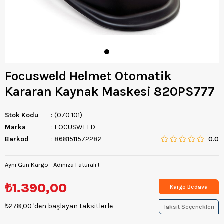
Focusweld Helmet Otomatik
Kararan Kaynak Maskesi 820PS777
Stok Kodu
(070 101)
Marka
:
FOCUSWELD
Barkod
:
8681511572282
0.0
Aynı Gün Kargo - Adınıza Faturalı !
₺1.390,00
Kargo Bedava
₺278,00
'den başlayan taksitlerle
Taksit Seçenekleri