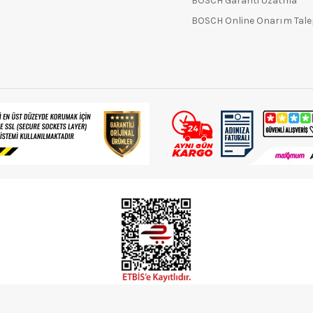
BOSCH Garanti Uzatma
BOSCH Online Onarım Tal
Elektronik Ticaret Bilgi Sistemin'de kaydı doğrulanmış bir sitedir.