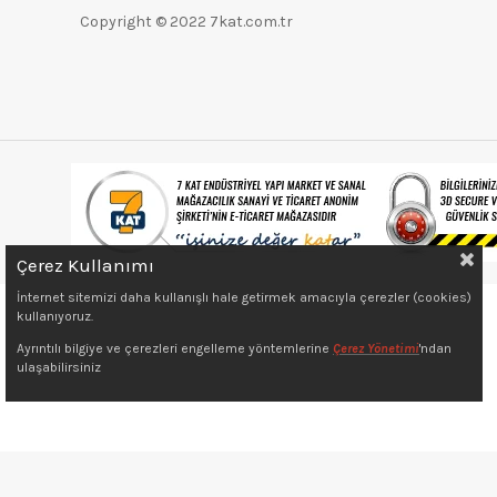
Endüstriyel Temizleme
Copyright © 2022 7kat.com.tr
Ürünleri
Karot Makineleri
Ahşap Metal Kesme
Makineleri
Jeneratörler
Kompresörler
Koyun Kırkma Mak.
Kanal Açma Makinesi
Çerez Kullanımı
İnternet sitemizi daha kullanışlı hale getirmek amacıyla çerezler (cookies)
Ağırlık Ölçerler
kullanıyoruz.
Ayrıntılı bilgiye ve çerezleri engelleme yöntemlerine
Çerez Yönetimi
'ndan
ulaşabilirsiniz