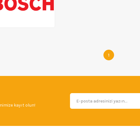
1
imize kayıt olun!