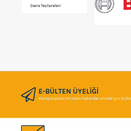
Daire Testereleri
Polisaj Makinaları
Somun Sıkma
Tilki Kuyruğu
Mermer-Profil Kesme
Makinaları
Dijital Ölçü Aletleri
Sıcak Hava Tabancaları
Titreşimli Zımpara
Frezeler
E-BÜLTEN ÜYELİĞİ
Zımba Makinaları
Kampanyalarımızdan haberdar olmak için bülten
Tezgah Tipi Testere
Zımpara Taş Motorlar
Hobi Makineleri