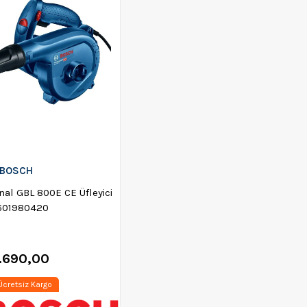
BOSCH
al GBL 800E CE Üfleyici
0601980420
.690,00
cretsiz Kargo