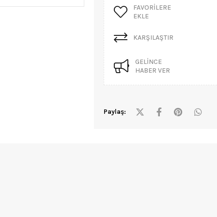
FAVORILERE
EKLE
KARŞILAŞTIR
GELINCE
HABER VER
Paylaş: