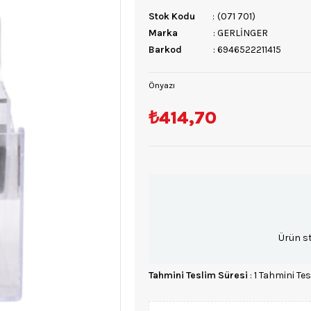
Stok Kodu
(071 701)
Marka
:
GERLİNGER
Barkod
:
6946522211415
Önyazı
₺414,70
Ürün s
Tahmini Teslim Süresi
:
1 Tahmini Tes