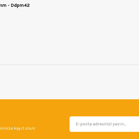
42mm - Ddpm42
imize kayıt olun!