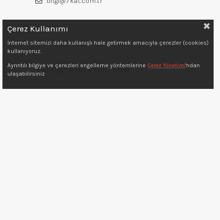
bilgi@7kat.com.tr
Çerez Kullanımı
İnternet sitemizi daha kullanışlı hale getirmek amacıyla çerezler (cookies)
kullanıyoruz.
Ayrıntılı bilgiye ve çerezleri engelleme yöntemlerine
Çerez Yönetimi
'ndan
Copyright © 2022 7kat.com.tr
ulaşabilirsiniz