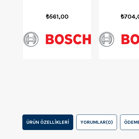
₺561,00
₺704,
ÜRÜN ÖZELLIKLERI
YORUMLAR
(0)
ÖDEME