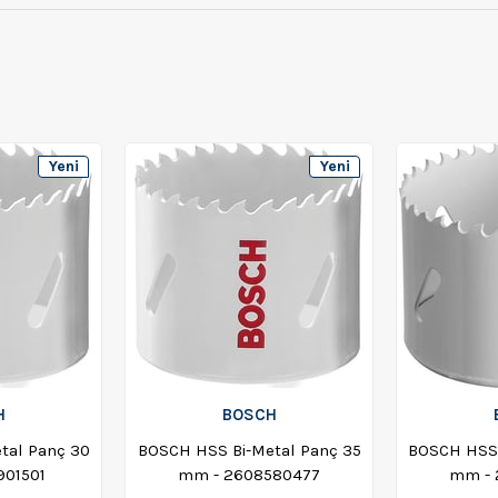
Yeni
Yeni
Ürün
Ürün
H
BOSCH
tal Panç 30
BOSCH HSS Bi-Metal Panç 35
BOSCH HSS 
901501
mm - 2608580477
mm - 