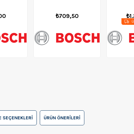
00
₺709,50
₺1
Ü
 SEÇENEKLERI
ÜRÜN ÖNERILERI