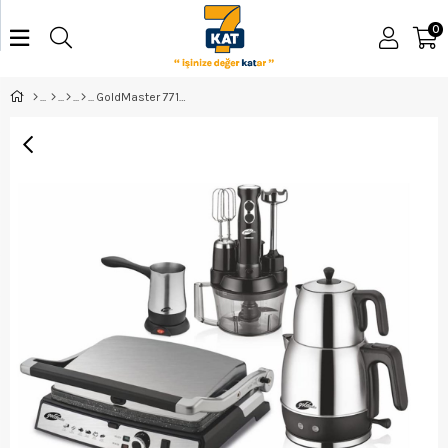
0
GoldMaster 7713 Hürrem Çeyiz Seti İnox ELK-02287