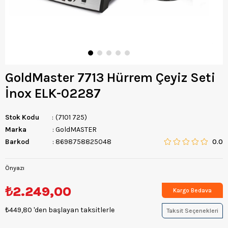
GoldMaster 7713 Hürrem Çeyiz Seti
İnox ELK-02287
Stok Kodu
(7101 725)
Marka
:
GoldMASTER
Barkod
:
8698758825048
0.0
Önyazı
₺2.249,00
Kargo Bedava
₺449,80
'den başlayan taksitlerle
Taksit Seçenekleri