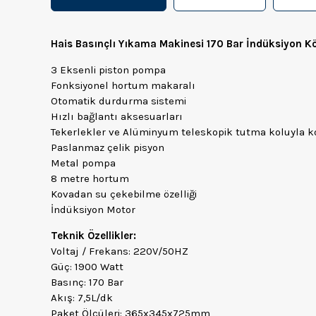
Hais Basınçlı Yıkama Makinesi 170 Bar İndüksiyon 
3 Eksenli piston pompa
Fonksiyonel hortum makaralı
Otomatik durdurma sistemi
Hızlı bağlantı aksesuarları
Tekerlekler ve Alüminyum teleskopik tutma koluyla ko
Paslanmaz çelik pisyon
Metal pompa
8 metre hortum
Kovadan su çekebilme özelliği
İndüksiyon Motor
Teknik Özellikler:
Voltaj / Frekans: 220V/50HZ
Güç: 1900 Watt
Basınç: 170 Bar
Akış: 7,5L/dk
Paket Ölçüleri: 365x345x725mm