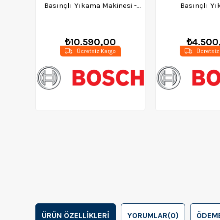
Basınçlı Yıkama Makinesi -
Basınçlı Yı
06008A7C00
06008A7
₺10.590,00
₺4.500
Ücretsiz Kargo
Ücretsiz
ÜRÜN ÖZELLIKLERI
YORUMLAR
(0)
ÖDEME