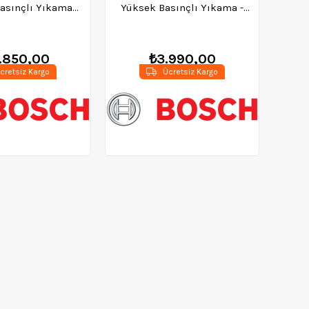
asınçlı Yıkama
Yüksek Basınçlı Yıkama -
i - 06008A7D00
06008a7e01
.850,00
₺3.990,00
cretsiz Kargo
Ücretsiz Kargo