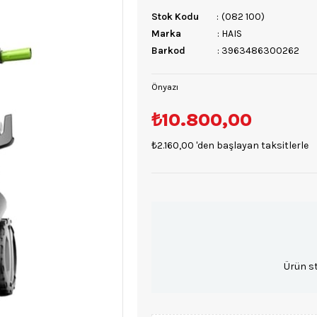
Stok Kodu
(082 100)
Marka
:
HAIS
Barkod
:
3963486300262
Önyazı
₺10.800,00
₺2.160,00
'den başlayan taksitlerle
Ürün s