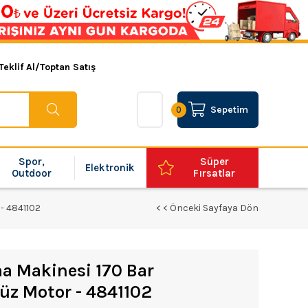
Teklif Al/Toptan Satış
Sepetim
0
Spor,
Süper
Elektronik
Outdoor
Fırsatlar
- 4841102
< < Önceki Sayfaya Dön
ma Makinesi 170 Bar
z Motor - 4841102