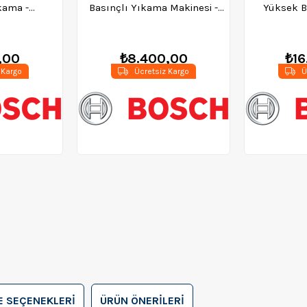
kama -
Basınçlı Yıkama Makinesi -
Yüksek B
F00
06008A7B00
Makines
,00
₺8.400,00
₺16
 Kargo
Ücretsiz Kargo
Ü
 SEÇENEKLERI
ÜRÜN ÖNERILERI