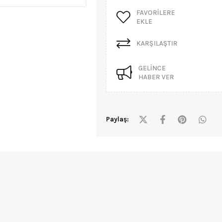
FAVORILERE
EKLE
KARŞILAŞTIR
GELINCE
HABER VER
Paylaş: