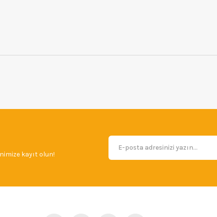
imize kayıt olun!