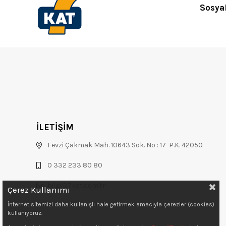
Sosya
İLETİŞİM
Fevzi Çakmak Mah. 10643 Sok. No : 17 P.K. 42050
0 332 233 80 80
bilgi@7kat.com.tr
Çerez Kullanımı
İnternet sitemizi daha kullanışlı hale getirmek amacıyla çerezler (cookies)
kullanıyoruz.