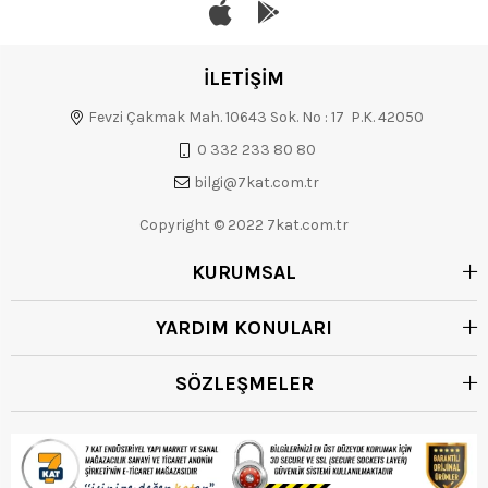
İLETİŞİM
Fevzi Çakmak Mah. 10643 Sok. No : 17 P.K. 42050
0 332 233 80 80
bilgi@7kat.com.tr
Copyright © 2022 7kat.com.tr
KURUMSAL
YARDIM KONULARI
SÖZLEŞMELER