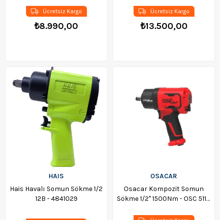
Ücretsiz Kargo
Ücretsiz Kargo
₺8.990,00
₺13.500,00
HAIS
OSACAR
Hais Havalı Somun Sökme 1/2
Osacar Kompozit Somun
12B - 4841029
Sökme 1/2'' 1500Nm - OSC 5113
C