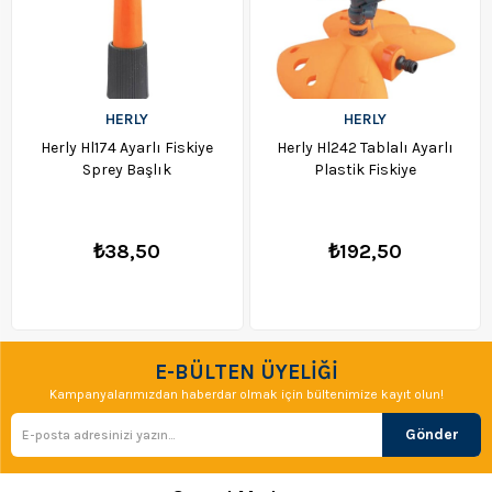
HERLY
HERLY
Herly Hl174 Ayarlı Fiskiye
Herly Hl242 Tablalı Ayarlı
Sprey Başlık
Plastik Fiskiye
₺38,50
₺192,50
E-BÜLTEN ÜYELİĞİ
Kampanyalarımızdan haberdar olmak için bültenimize kayıt olun!
Gönder