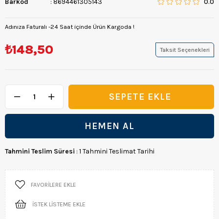
Barkod
:
8694461305143
0.0
Adınıza Faturalı -24 Saat içinde Ürün Kargoda !
₺148,50
Taksit Seçenekleri
Tahmini Teslim Süresi
:
1 Tahmini Teslimat Tarihi
FAVORILERE EKLE
İSTEK LISTEME EKLE