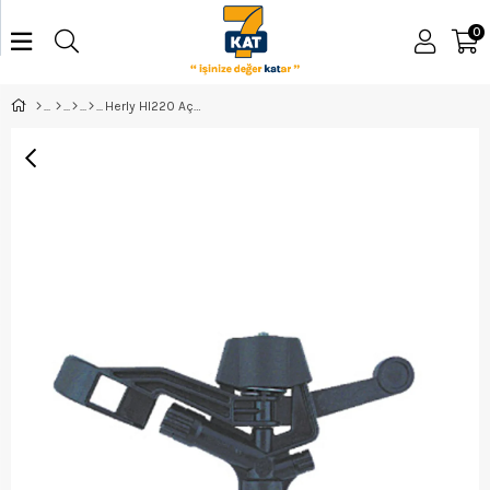
0
Herly Hl220 Açılı Fiskiye 3/4