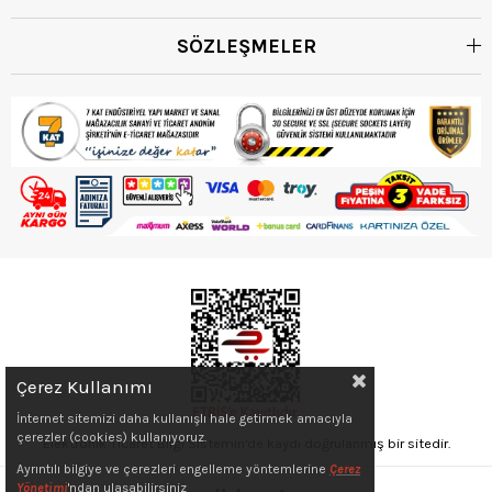
SÖZLEŞMELER
Çerez Kullanımı
İnternet sitemizi daha kullanışlı hale getirmek amacıyla
çerezler (cookies) kullanıyoruz.
Elektronik Ticaret Bilgi Sistemin'de kaydı doğrulanmış bir sitedir.
Ayrıntılı bilgiye ve çerezleri engelleme yöntemlerine
Çerez
Yönetimi
'ndan ulaşabilirsiniz