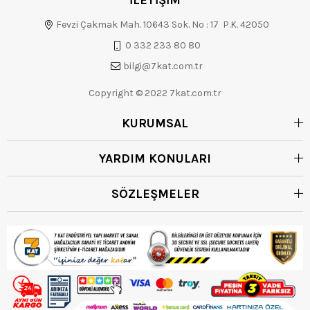
İLETİŞİM
Fevzi Çakmak Mah. 10643 Sok. No : 17 P.K. 42050
0 332 233 80 80
bilgi@7kat.com.tr
Copyright © 2022 7kat.com.tr
KURUMSAL
YARDIM KONULARI
SÖZLEŞMELER