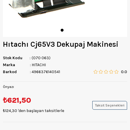
Hıtachı Cj65V3 Dekupaj Makinesi
Stok Kodu
(070 063)
Marka
:
HITACHI
Barkod
:
4966376140541
0.0
Önyazı
₺621,50
Taksit Seçenekleri
₺124,30
'den başlayan taksitlerle