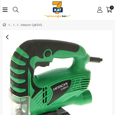
0
Hıtachı Cj65V3 Dekupaj Makinesi