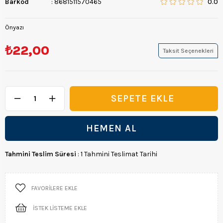
Barkod
:
8681511570465
0.0
Önyazı
₺22,00
Taksit Seçenekleri
Tahmini Teslim Süresi
:
1 Tahmini Teslimat Tarihi
FAVORILERE EKLE
İSTEK LISTEME EKLE