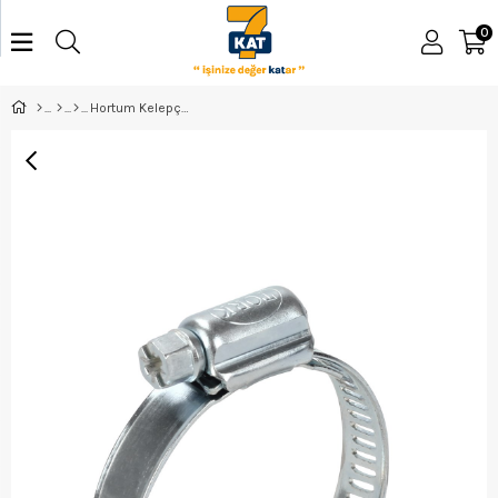
0
Hortum Kelepçesi 19*26