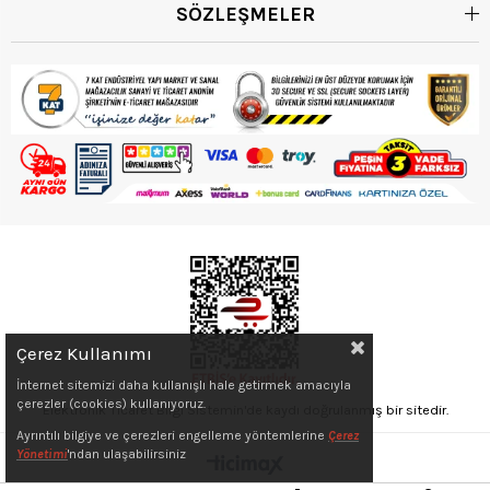
SÖZLEŞMELER
Çerez Kullanımı
İnternet sitemizi daha kullanışlı hale getirmek amacıyla
çerezler (cookies) kullanıyoruz.
Elektronik Ticaret Bilgi Sistemin'de kaydı doğrulanmış bir sitedir.
Ayrıntılı bilgiye ve çerezleri engelleme yöntemlerine
Çerez
Yönetimi
'ndan ulaşabilirsiniz