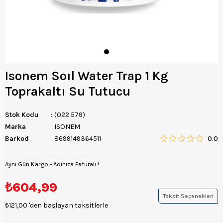
Isonem Soıl Water Trap 1 Kg
Toprakaltı Su Tutucu
Stok Kodu
(022 579)
Marka
:
ISONEM
Barkod
:
8699149364511
0.0
Aynı Gün Kargo - Adınıza Faturalı !
₺604,99
Taksit Seçenekleri
₺121,00
'den başlayan taksitlerle