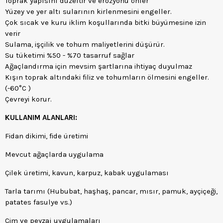
Toprak yapısını düzeltir ve erozyonu önler
Yüzey ve yer altı sularının kirlenmesini engeller.
Çok sıcak ve kuru iklim koşullarında bitki büyümesine izin
verir
Sulama, işçilik ve tohum maliyetlerini düşürür.
Su tüketimi %50 - %70 tasarruf sağlar
Ağaçlandırma için mevsim şartlarına ihtiyaç duyulmaz
Kışın toprak altındaki filiz ve tohumların ölmesini engeller.
(-60°C )
Çevreyi korur.
KULLANIM ALANLARI:
Fidan dikimi, fide üretimi
Mevcut ağaçlarda uygulama
Çilek üretimi, kavun, karpuz, kabak uygulaması
Tarla tarımı (Hububat, haşhaş, pancar, mısır, pamuk, ayçiçeği,
patates fasulye vs.)
Çim ve peyzaj uygulamaları