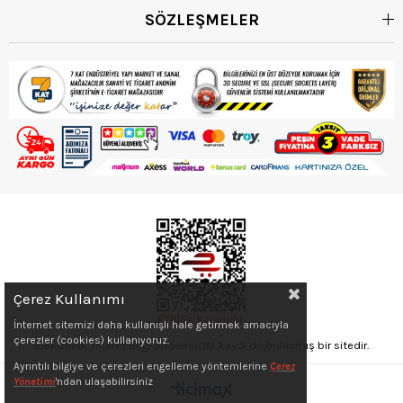
SÖZLEŞMELER
Çerez Kullanımı
İnternet sitemizi daha kullanışlı hale getirmek amacıyla
çerezler (cookies) kullanıyoruz.
Elektronik Ticaret Bilgi Sistemin'de kaydı doğrulanmış bir sitedir.
Ayrıntılı bilgiye ve çerezleri engelleme yöntemlerine
Çerez
Yönetimi
'ndan ulaşabilirsiniz