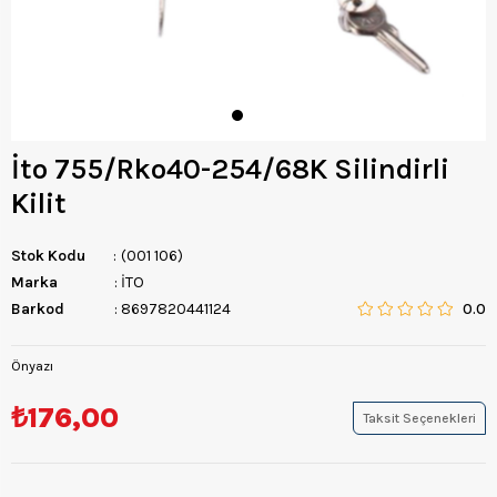
İto 755/Rko40-254/68K Silindirli
Kilit
Stok Kodu
(001 106)
Marka
:
İTO
Barkod
:
8697820441124
0.0
Önyazı
₺176,00
Taksit Seçenekleri