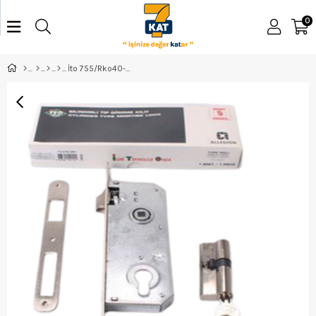
0
İto 755/Rko40-254/68K Silindirli Kilit