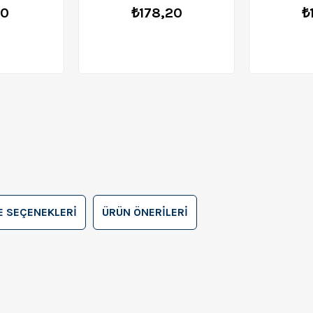
50
₺178,20
₺
 SEÇENEKLERI
ÜRÜN ÖNERILERI