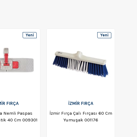
Yeni
Yeni
Ürün
Ürün
MİR FIRÇA
İZMİR FIRÇA
ça Nemli Paspas
İzmir Fırça Çalı Fırçası 60 Cm
stik 40 Cm 009301
Yumuşak 001176