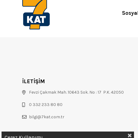
Sosya
İLETİŞİM
Fevzi Çakmak Mah. 10643 Sok. No : 17 P.K. 42050
0 332 233 80 80
bilgi@7kat.com.tr
Çerez Kullanımı