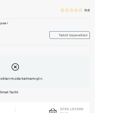
0.0
goda !
Taksit Seçenekleri
toklarımızda kalmamıştır.
limat Tarihi
İSTEK LISTEME