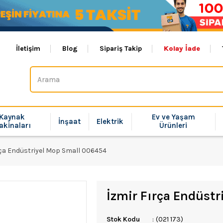
İletişim
Blog
Sipariş Takip
Kolay İade
Kaynak
Ev ve Yaşam
İnşaat
Elektrik
akinaları
Ürünleri
rça Endüstriyel Mop Small 006454
İzmir Fırça Endüst
Stok Kodu
(021 173)