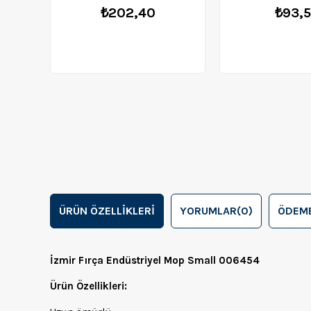
₺202,40
₺93,
ÜRÜN ÖZELLIKLERI
YORUMLAR
(0)
ÖDEME
İzmir Fırça Endüstriyel Mop Small 006454
Ürün Özellikleri: