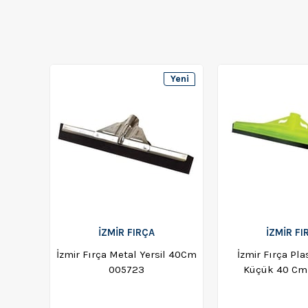
Yeni
Ürün
İZMİR FIRÇA
İZMİR FI
İzmir Fırça Metal Yersil 40Cm
İzmir Fırça Plas
005723
Küçük 40 Cm