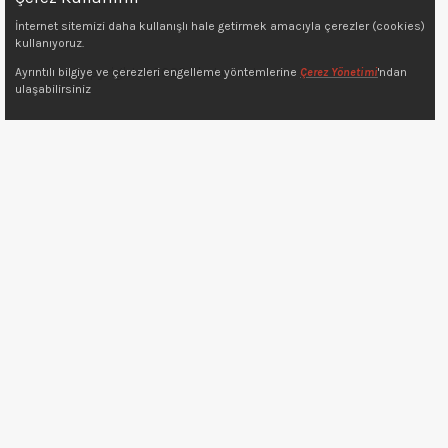
İnternet sitemizi daha kullanışlı hale getirmek amacıyla çerezler (cookies)
kullanıyoruz.
Copyright © 2022 7kat.com.tr
Ayrıntılı bilgiye ve çerezleri engelleme yöntemlerine
Çerez Yönetimi
'ndan
ulaşabilirsiniz