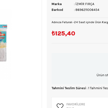
Marka
:
İZMİR FIRÇA
Barkod
:
8696211006454
Adınıza Faturalı -24 Saat içinde Ürün Kar
₺125,40
Ürün s
Tahmini Teslim Süresi
:
1 Tahmini Tes
FAVORILERE