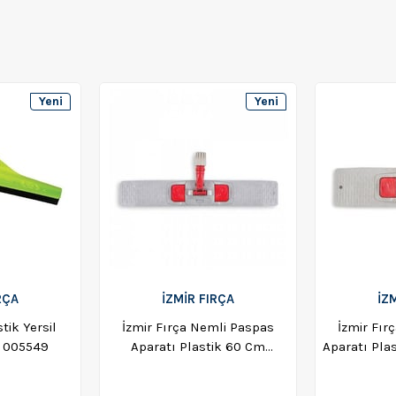
Yeni
Yeni
Ürün
Ürün
RÇA
İZMİR FIRÇA
İZ
tik Yersil
İzmir Fırça Nemli Paspas
İzmir Fır
 005549
Aparatı Plastik 60 Cm
Aparatı Pla
009325