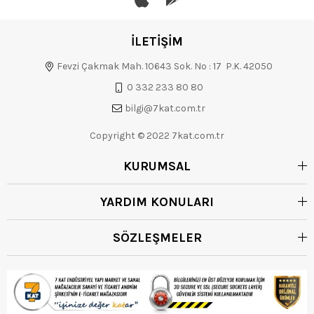
İLETİŞİM
Fevzi Çakmak Mah. 10643 Sok. No : 17 P.K. 42050
0 332 233 80 80
bilgi@7kat.com.tr
Copyright © 2022 7kat.com.tr
KURUMSAL
YARDIM KONULARI
SÖZLEŞMELER