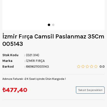
İzmir Fırça Camsil Paslanmaz 35Cm
005143
Stok Kodu
(021 314)
Marka
:
İZMİR FIRÇA
Barkod
:
8696211005143
0.0
Adınıza Faturalı -24 Saat içinde Ürün Kargoda !
₺477,40
Taksit Seçenekleri