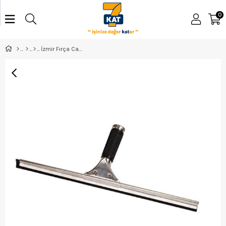
0
İzmir Fırça Camsil Paslanmaz 35Cm 005143