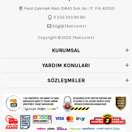
Fevzi Çakmak Mah. 10643 Sok. No : 17 P.K. 42050
0 332 233 80 80
bilgi@7kat.com.tr
Copyright © 2022 7kat.com.tr
KURUMSAL
YARDIM KONULARI
SÖZLEŞMELER