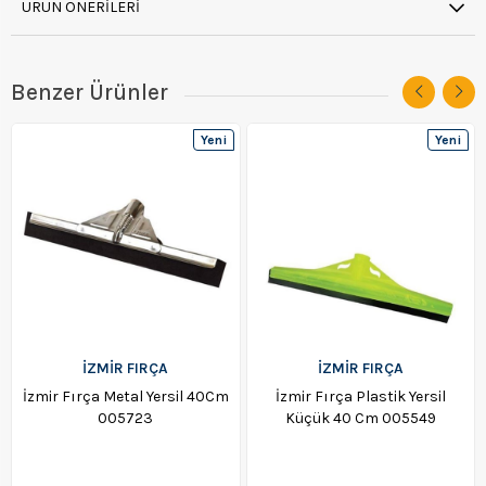
ÜRÜN ÖNERILERI
Benzer Ürünler
Yeni
Yeni
Ürün
Ürün
İZMİR FIRÇA
İZMİR FIRÇA
İzmir Fırça Metal Yersil 40Cm
İzmir Fırça Plastik Yersil
005723
Küçük 40 Cm 005549