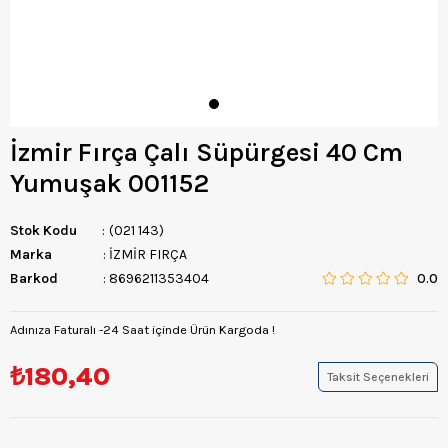
İzmir Fırça Çalı Süpürgesi 40 Cm
Yumuşak 001152
Stok Kodu
(021 143)
Marka
:
İZMİR FIRÇA
Barkod
:
8696211353404
0.0
Adınıza Faturalı -24 Saat içinde Ürün Kargoda !
₺180,40
Taksit Seçenekleri