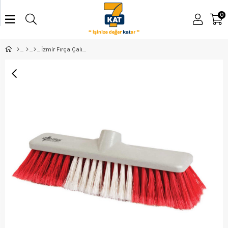
0
İzmir Fırça Çalı Süpürgesi 40 Cm Yumuşak 001152