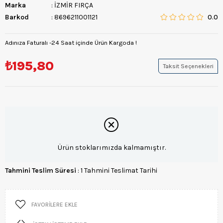
Marka
:
İZMİR FIRÇA
Barkod
:
8696211001121
0.0
Adınıza Faturalı -24 Saat içinde Ürün Kargoda !
₺195,80
Taksit Seçenekleri
Ürün stoklarımızda kalmamıştır.
Tahmini Teslim Süresi
:
1 Tahmini Teslimat Tarihi
FAVORILERE EKLE