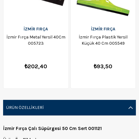
İZMİR FIRÇA
İZMİR FIRÇA
İzmir Fırça Metal Yersil 40Cm
İzmir Fırça Plastik Yersil
005723
Küçük 40 Cm 005549
₺202,40
₺93,50
ÜRÜN ÖZELLIKLERI
İzmir Fırça Çalı Süpürgesi 50 Cm Sert 001121