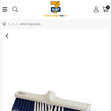
0
İzmir Fırça Çalı Süpürgesi 50 Cm Sert 001121