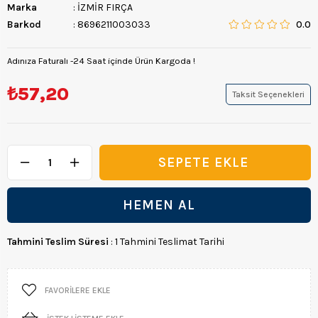
Marka
:
İZMİR FIRÇA
Barkod
:
8696211003033
0.0
Adınıza Faturalı -24 Saat içinde Ürün Kargoda !
₺57,20
Taksit Seçenekleri
Tahmini Teslim Süresi
:
1 Tahmini Teslimat Tarihi
FAVORILERE EKLE