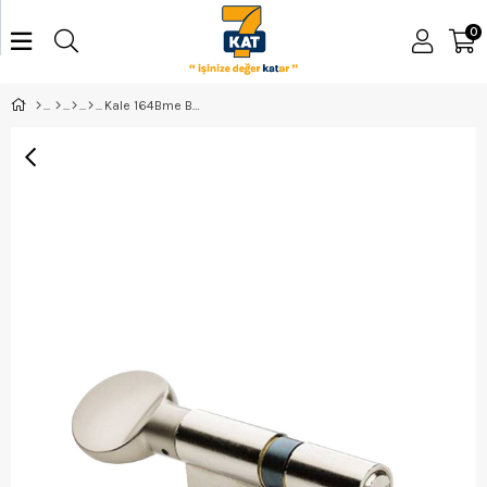
0
Kale 164Bme Bilyalı Mandallı Barel 68Mm Saten 164Bme00007