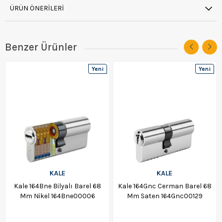
ÜRÜN ÖNERILERI
Benzer Ürünler
Yeni
Yeni
Ürün
Ürün
KALE
KALE
Kale 164Bne Bilyalı Barel 68
Kale 164Gnc Cerman Barel 68
Mm Nikel 164Bne00006
Mm Saten 164Gnc00129