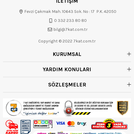
İLETİŞİM
Fevzi Çakmak Mah. 10643 Sok. No : 17 P.K. 42050
0 332 233 80 80
bilgi@7kat.com.tr
Copyright © 2022 7kat.com.tr
KURUMSAL
YARDIM KONULARI
SÖZLEŞMELER