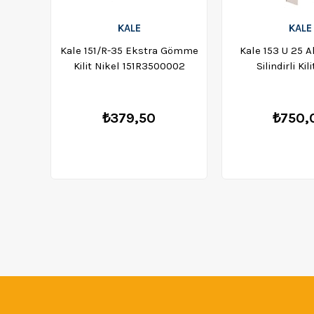
KALE
KALE
Kale 151/R-35 Ekstra Gömme
Kale 153 U 25 
Kilit Nikel 151R3500002
Silindirli Kil
1532500
₺379,50
₺750,