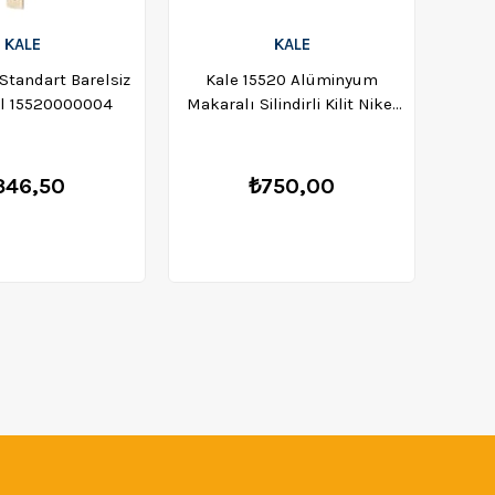
KALE
KALE
Standart Barelsiz
Kale 15520 Alüminyum
Kale 
kel 15520000004
Makaralı Silindirli Kilit Nikel
15520000002
346,50
₺750,00