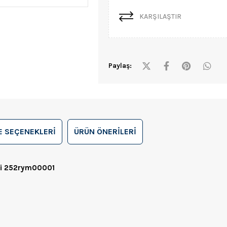
KARŞILAŞTIR
Paylaş:
 SEÇENEKLERI
ÜRÜN ÖNERILERI
idi 252rym00001