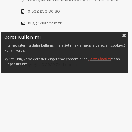
0 332 233 80 80
bilgi@7kat.com.tr
Çerez Kullanımı
İnternet sitemizi daha kullanışlı hale getirmek amacıyla çerezler (cookies)
kullanıyoruz.
Ayrıntılı bilgiye ve çerezleri engelleme yöntemlerine
Çerez Yönetimi
'ndan
ulaşabilirsiniz
Copyright © 2022 7kat.com.tr