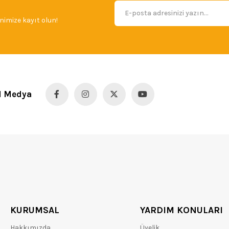
imize kayıt olun!
l Medya
KURUMSAL
YARDIM KONULARI
Hakkımızda
Üyelik