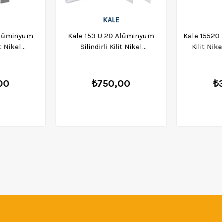
KALE
Alüminyum
Kale 153 U 20 Alüminyum
Kale 15520 
it Nikel
Silindirli Kilit Nikel
Kilit Ni
0002
15320000002
00
₺750,00
₺