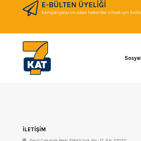
E-BÜLTEN ÜYELİĞİ
Kampanyalarımızdan haberdar olmak için bülten
Sosya
İLETİŞİM
Fevzi Çakmak Mah. 10643 Sok. No : 17 P.K. 42050