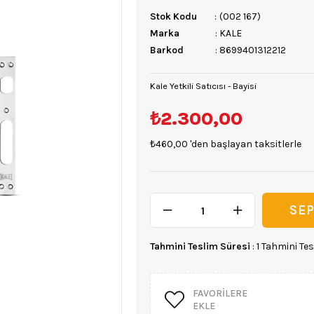
Stok Kodu
(002 167)
Marka
:
KALE
Barkod
:
8699401312212
Kale Yetkili Satıcısı - Bayisi
₺2.300,00
₺460,00
'den başlayan taksitlerle
Tahmini Teslim Süresi
:
1 Tahmini Tes
FAVORILERE
EKLE