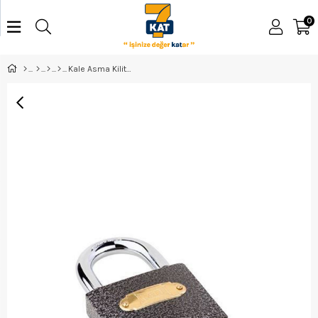
0
Kale Asma Kilit 25 Gri KD001/10-125