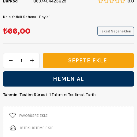
Barkod
:
8697404423829
0.0
Kale Yetkili Satıcısı - Bayisi
₺66,00
Taksit Seçenekleri
Tahmini Teslim Süresi
:
1 Tahmini Teslimat Tarihi
FAVORILERE EKLE
İSTEK LISTEME EKLE