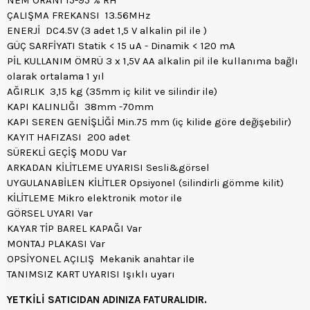
ÇALIŞMA FREKANSI 13.56MHz
ENERJİ DC4.5V (3 adet 1,5 V alkalin pil ile )
GÜÇ SARFİYATI Statik < 15 uA - Dinamik < 120 mA
PİL KULLANIM ÖMRÜ 3 x 1,5V AA alkalin pil ile kullanıma bağlı
olarak ortalama 1 yıl
AĞIRLIK 3,15 kg (35mm iç kilit ve silindir ile)
KAPI KALINLIĞI 38mm -70mm
KAPI SEREN GENİŞLİĞİ Min.75 mm (iç kilide göre değişebilir)
KAYIT HAFIZASI 200 adet
SÜREKLİ GEÇİŞ MODU Var
ARKADAN KİLİTLEME UYARISI Sesli&görsel
UYGULANABİLEN KİLİTLER Opsiyonel (silindirli gömme kilit)
KİLİTLEME Mikro elektronik motor ile
GÖRSEL UYARI Var
KAYAR TİP BAREL KAPAĞI Var
MONTAJ PLAKASI Var
OPSİYONEL AÇILIŞ Mekanik anahtar ile
TANIMSIZ KART UYARISI Işıklı uyarı
YETKİLİ SATICIDAN ADINIZA FATURALIDIR.