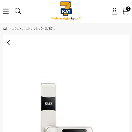
0
Kale Kd040/87-260-R Ofis Tipi 46Mm Saten Sağ