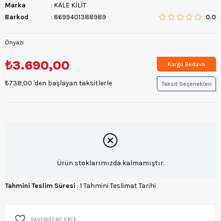
Marka
:
KALE KİLİT
Barkod
:
8699401388989
0.0
Önyazı
₺3.690,00
Kargo Bedava
₺738,00
'den başlayan taksitlerle
Taksit Seçenekleri
Ürün stoklarımızda kalmamıştır.
Tahmini Teslim Süresi
:
1 Tahmini Teslimat Tarihi
FAVORILERE EKLE