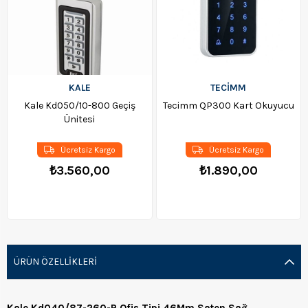
KALE
TECİMM
Kale Kd050/10-800 Geçiş
Tecimm QP300 Kart Okuyucu
Ünitesi
Ücretsiz Kargo
Ücretsiz Kargo
₺3.560,00
₺1.890,00
ÜRÜN ÖZELLIKLERI
Kale Kd040/87-260-R Ofis Tipi 46Mm Saten Sağ