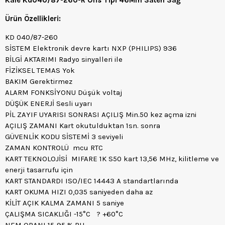
Ürün Özellikleri:
KD 040/87-260
SİSTEM Elektronik devre kartı NXP (PHILIPS) 936
BİLGİ AKTARIMI Radyo sinyalleri ile
FİZİKSEL TEMAS Yok
BAKIM Gerektirmez
ALARM FONKSİYONU Düşük voltaj
DÜŞÜK ENERJİ Sesli uyarı
PİL ZAYIF UYARISI SONRASI AÇILIŞ Min.50 kez açma izni
AÇILIŞ ZAMANI Kart okutulduktan 1sn. sonra
GÜVENLİK KODU SİSTEMİ 3 seviyeli
ZAMAN KONTROLÜ mcu RTC
KART TEKNOLOJİSİ MIFARE 1K S50 kart 13,56 MHz, kilitleme ve
enerji tasarrufu için
KART STANDARDI ISO/IEC 14443 A standartlarında
KART OKUMA HIZI 0,035 saniyeden daha az
KİLİT AÇIK KALMA ZAMANI 5 saniye
ÇALIŞMA SICAKLIĞI -15°C ? +60°C
NEM ORANI 15-95 % RH