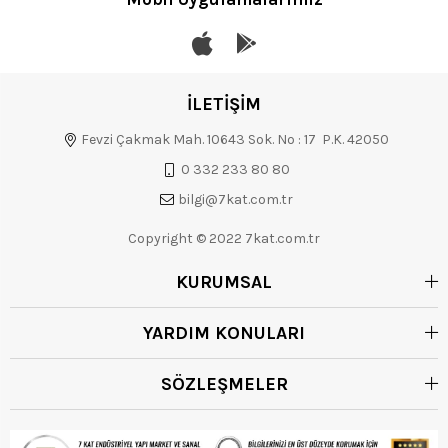
İLETİŞİM
Fevzi Çakmak Mah. 10643 Sok. No : 17 P.K. 42050
0 332 233 80 80
bilgi@7kat.com.tr
Copyright © 2022 7kat.com.tr
KURUMSAL
YARDIM KONULARI
SÖZLEŞMELER