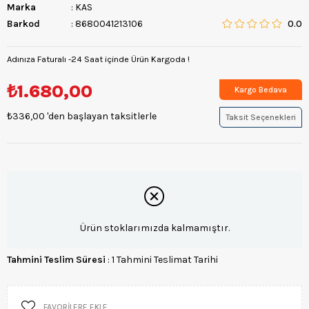
Marka
:
KAS
Barkod
:
8680041213106
0.0
Adınıza Faturalı -24 Saat içinde Ürün Kargoda !
₺1.680,00
Kargo Bedava
₺336,00
'den başlayan taksitlerle
Taksit Seçenekleri
Ürün stoklarımızda kalmamıştır.
Tahmini Teslim Süresi
:
1 Tahmini Teslimat Tarihi
FAVORILERE EKLE