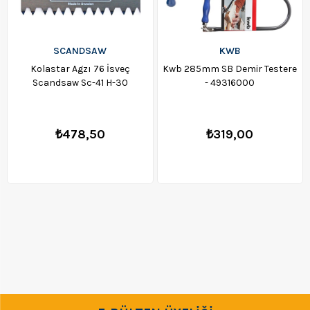
SCANDSAW
KWB
Kolastar Agzı 76 İsveç
Kwb 285mm SB Demir Testere
Scandsaw Sc-41 H-30
- 49316000
₺478,50
₺319,00