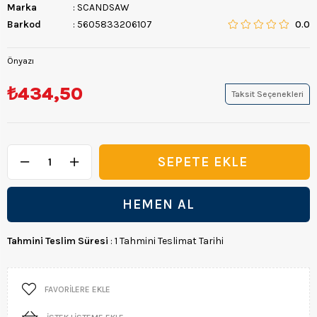
Marka
:
SCANDSAW
Barkod
:
5605833206107
0.0
Önyazı
₺434,50
Taksit Seçenekleri
Tahmini Teslim Süresi
:
1 Tahmini Teslimat Tarihi
FAVORILERE EKLE