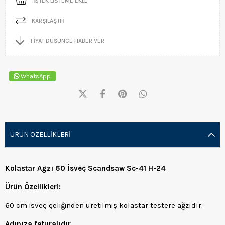
İSTEK LISTEME EKLE
KARŞILAŞTIR
FIYAT DÜŞÜNCE HABER VER
WhatsApp
ÜRÜN ÖZELLIKLERI
Kolastar Agzı 60 İsveç Scandsaw Sc-41 H-24
Ürün Özellikleri:
60 cm isveç çeliğinden üretilmiş kolastar testere ağzıdır.
Adınıza faturalıdır.