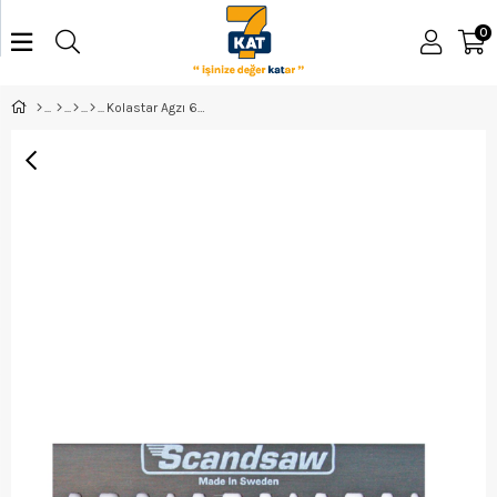
0
Kolastar Agzı 60 İsveç Scandsaw Sc-41 H-24