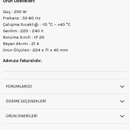
Ürün Özellikleri:
Güç : 250 W
Frekans : 50-60 Hz
Çalışma Sıcaklığı : -10 °C ~ +40 °C
Gerilim : 220 - 240 V
Koruma Sınıfı : IP 20
Beyan Akımı : 21 A
Ürün Ölçüleri : 224 x 71 x 40 mm
Adınıza faturalıdır.
YORUMLAR
(0)
ÖDEME SEÇENEKLERI
ÜRÜN ÖNERILERI