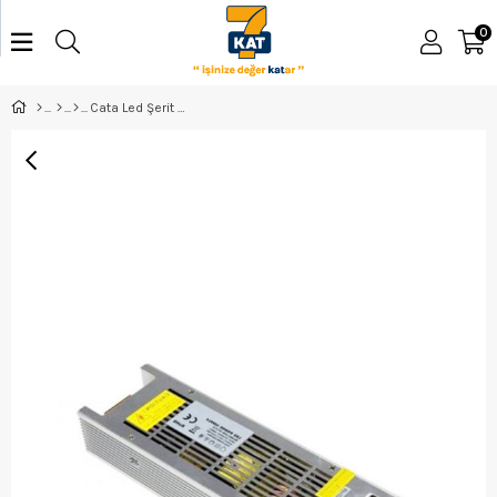
0
Cata Led Şerit Trafosu 21A (Slim) Ct-2577