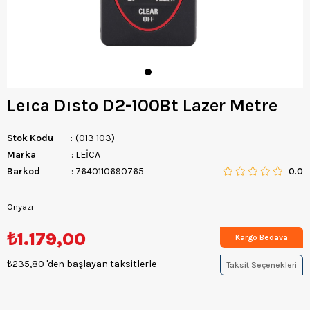
Leıca Dısto D2-100Bt Lazer Metre
Stok Kodu
(013 103)
Marka
:
LEİCA
Barkod
:
7640110690765
0.0
Önyazı
₺1.179,00
Kargo Bedava
₺235,80
'den başlayan taksitlerle
Taksit Seçenekleri