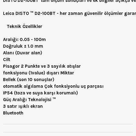
DISTO D2-100BT tüm ölçüm sonuçları ve ek bilgiler açıkça ve o
Leica DISTO ™ D2-100BT - her zaman güvenilir ölçümler garan
Teknik Özellikler
Aralığı: 0.05 - 100m
Doğruluk ± 1.0 mm
Alanı (Duvar alan)
Cilt
Pisagor 2 Punkte ve 3 sayılık atışlar
fonksiyonu (1value) dışarı Miktar
Bellek (son 10 sonuçlar)
otomatik algılama Çok fonksiyonlu uç parçası
IP54 (toza ve suya karşı korumalı)
Güç Aralığı Teknolojisi ™
3 satır ışıklı ekran
Bluetooth