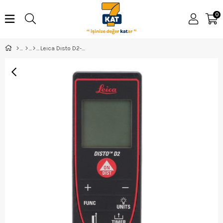
0
Leıca Dısto D2-100Bt Lazer Metre