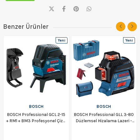
Benzer Ürünler
Yeni
Yeni
Ürün
Ürün
BOSCH
BOSCH
BOSCH Professional GCL 2-15
BOSCH Professional GLL 3-80
+ RM1 + BM3 Profesyonel Çizgi
Düzlemsel Hizalama Lazeri -
Lazeri - 0601066E02
0601063S00