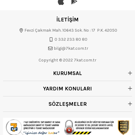
İLETİŞİM
Fevzi Çakmak Mah. 10643 Sok. No : 17 P.K. 42050
0 332 233 80 80
bilgi@7kat.com.tr
Copyright © 2022 7kat.com.tr
KURUMSAL
YARDIM KONULARI
SÖZLEŞMELER