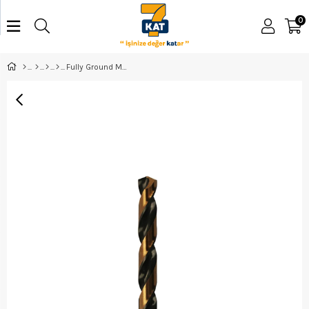
0
Fully Ground Matkap Ucu 10,5Mm Mam338G105 - MGM338G105 - 1718