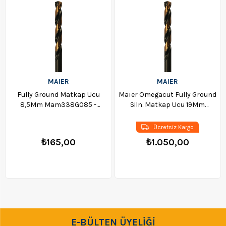
MAIER
MAIER
Fully Ground Matkap Ucu
Maıer Omegacut Fully Ground
8,5Mm Mam338G085 -
Siln. Matkap Ucu 19Mm
MGM338G085 - 1714
Mam338G190 - MGM338G190
Ücretsiz Kargo
₺165,00
₺1.050,00
E-BÜLTEN ÜYELİĞİ