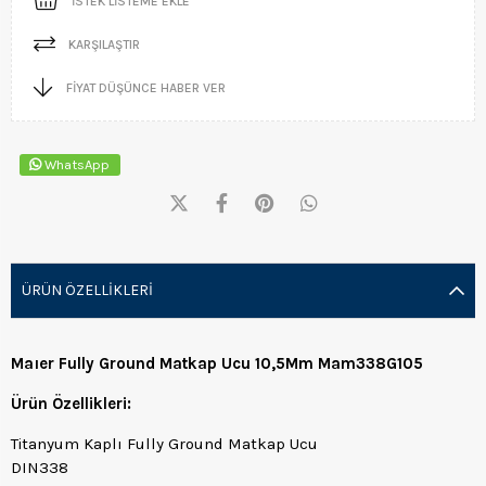
İSTEK LISTEME EKLE
KARŞILAŞTIR
FIYAT DÜŞÜNCE HABER VER
WhatsApp
ÜRÜN ÖZELLIKLERI
Maıer Fully Ground Matkap Ucu 10,5Mm Mam338G105
Ürün Özellikleri:
Titanyum Kaplı Fully Ground Matkap Ucu
DIN338