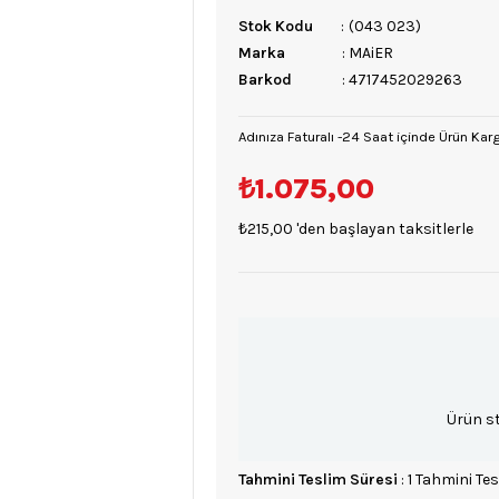
Stok Kodu
(043 023)
Marka
:
MAiER
Barkod
:
4717452029263
Adınıza Faturalı -24 Saat içinde Ürün Kar
₺1.075,00
₺215,00
'den başlayan taksitlerle
Ürün s
Tahmini Teslim Süresi
:
1 Tahmini Tes