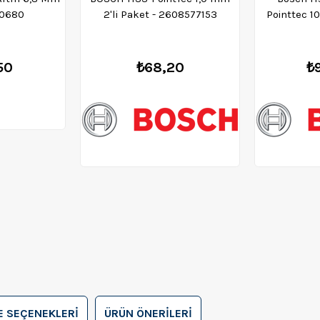
0680
2'li Paket - 2608577153
Pointtec 10
26
50
₺68,20
₺
 SEÇENEKLERI
ÜRÜN ÖNERILERI