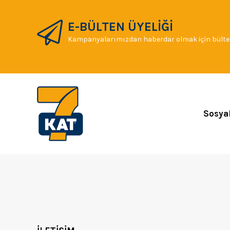
E-BÜLTEN ÜYELİĞİ
Kampanyalarımızdan haberdar olmak için bülten
Sosya