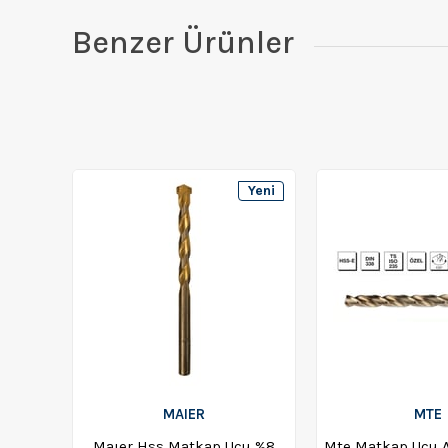
Benzer Ürünler
Yeni
Ürün
MAIER
MTE
Maıer Hss Matkap Ucu %8
Mte Matkap Ucu A