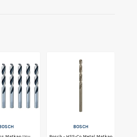
BOSCH
BOSCH
ss Matkap Ucu
Bosch - HSS-Co Metal Matkap