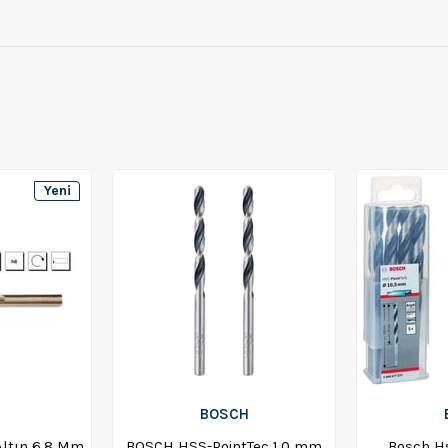
Yeni
Ürün
BOSCH
ltın 6,8 Mm
BOSCH HSS-PointTec 1,0 mm
Bosch H