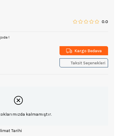
0.0
goda !
Kargo Bedava
Taksit Seçenekleri
toklarımızda kalmamıştır.
limat Tarihi