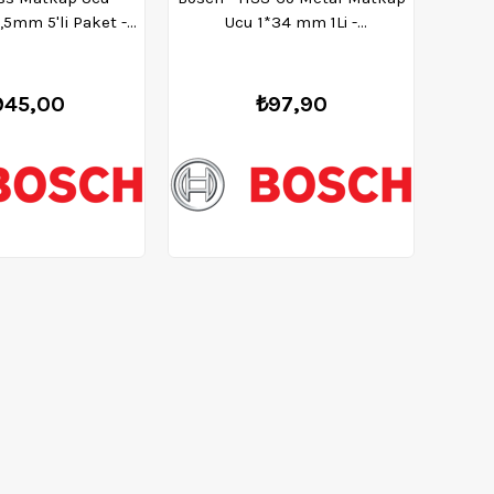
,5mm 5'li Paket -
Ucu 1*34 mm 1Li -
08577273
2608585838
945,00
₺97,90