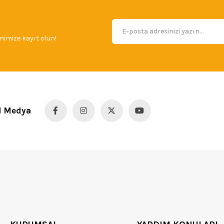
imize kayıt olun!
l Medya