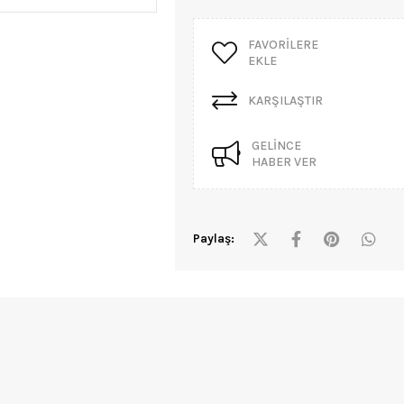
FAVORILERE
EKLE
KARŞILAŞTIR
GELINCE
HABER VER
Paylaş: