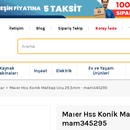
İletişim
Blog
Sipariş Takip
Kolay İade
Kaynak
Ev ve Yaşam
İnşaat
Elektrik
akinaları
Ürünleri
lar
Maıer Hss Konik Matkap Ucu 29,5mm - mam345295
Maıer Hss Konik M
mam345295