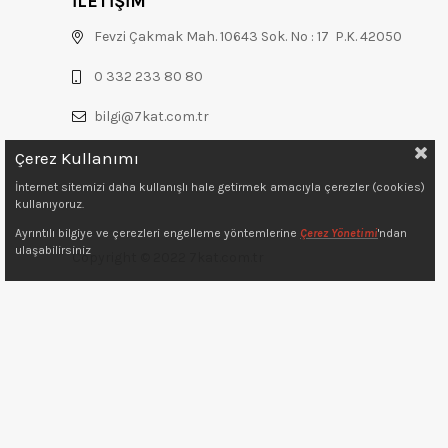
İLETİŞİM
Fevzi Çakmak Mah. 10643 Sok. No : 17 P.K. 42050
0 332 233 80 80
bilgi@7kat.com.tr
Çerez Kullanımı
İnternet sitemizi daha kullanışlı hale getirmek amacıyla çerezler (cookies)
kullanıyoruz.
Ayrıntılı bilgiye ve çerezleri engelleme yöntemlerine
Çerez Yönetimi
'ndan
ulaşabilirsiniz
Copyright © 2022 7kat.com.tr