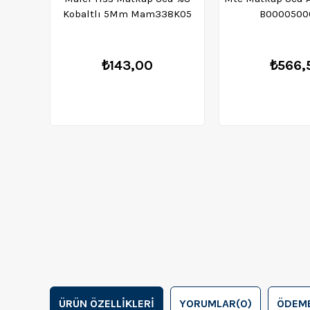
Kobaltlı 5Mm Mam338K05
B0000500
₺143,00
₺566,
ÜRÜN ÖZELLIKLERI
YORUMLAR
(0)
ÖDEME