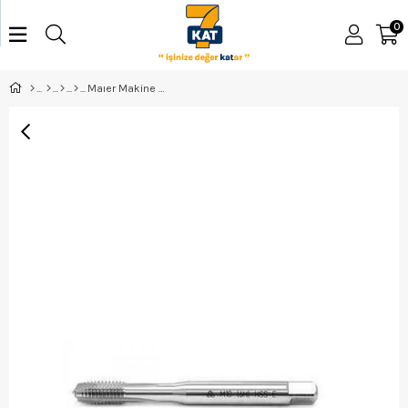
0
Maıer Makine Kılavuzu Düz 5Mm Mk371C05