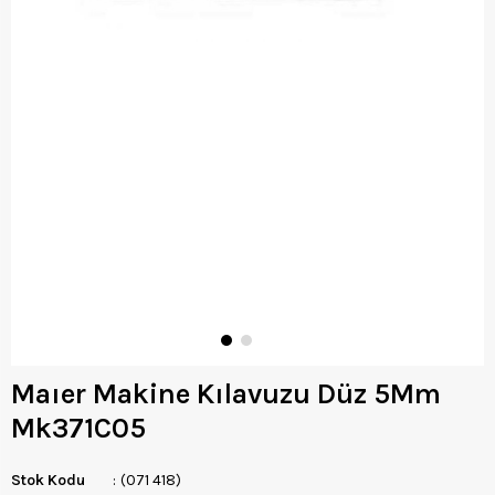
Maıer Makine Kılavuzu Düz 5Mm
Mk371C05
Stok Kodu
(071 418)