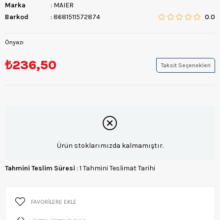
Marka
:
MAIER
Barkod
:
8681511572874
0.0
Önyazı
₺236,50
Taksit Seçenekleri
Ürün stoklarımızda kalmamıştır.
Tahmini Teslim Süresi
:
1 Tahmini Teslimat Tarihi
FAVORILERE EKLE