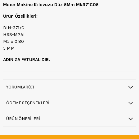
Maıer Makine Kılavuzu Düz 5Mm Mk371C05
Ürün Özellikleri:
DIN-371/C
HSS-M2AL
M5 x 0,80
5 MM
ADINIZA FATURALIDIR.
YORUMLAR
(0)
ÖDEME SEÇENEKLERI
ÜRÜN ÖNERILERI