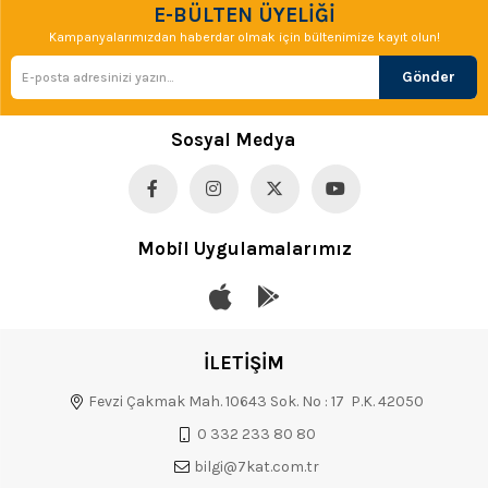
E-BÜLTEN ÜYELİĞİ
Kampanyalarımızdan haberdar olmak için bültenimize kayıt olun!
Gönder
Sosyal Medya
Mobil Uygulamalarımız
İLETİŞİM
Fevzi Çakmak Mah. 10643 Sok. No : 17 P.K. 42050
0 332 233 80 80
bilgi@7kat.com.tr