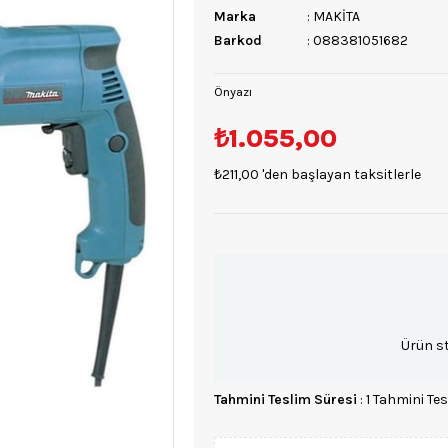
Marka
:
MAKİTA
Barkod
:
088381051682
Önyazı
₺1.055,00
₺211,00
'den başlayan taksitlerle
Ürün s
Tahmini Teslim Süresi
:
1 Tahmini Tes