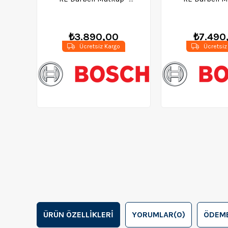
0601217100
060114E
₺3.890,00
₺7.490
Ücretsiz Kargo
Ücretsiz
ÜRÜN ÖZELLIKLERI
YORUMLAR
(0)
ÖDEME