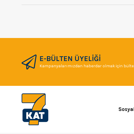
E-BÜLTEN ÜYELİĞİ
Kampanyalarımızdan haberdar olmak için bülten
Sosya