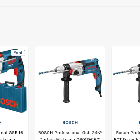
Yeni
Ürün
H
BOSCH
nal GSB 16
BOSCH Professional Gsb 24-2
Bosch Prof
atkap -
Darbeli Matkap - 060119C801
RCT Darbeli