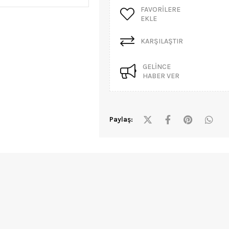
FAVORILERE
EKLE
KARŞILAŞTIR
GELINCE
HABER VER
Paylaş: