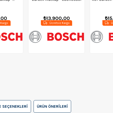
500
- 0
,00
₺13.900,00
₺15
 Kargo
Ücretsiz Kargo
Ü
 SEÇENEKLERI
ÜRÜN ÖNERILERI