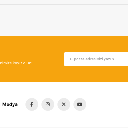
imize kayıt olun!
l Medya