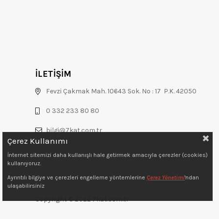
İLETİŞİM
Fevzi Çakmak Mah. 10643 Sok. No : 17 P.K. 42050
0 332 233 80 80
bilgi@7kat.com.tr
Çerez Kullanımı
İnternet sitemizi daha kullanışlı hale getirmek amacıyla çerezler (cookies)
kullanıyoruz.
Ayrıntılı bilgiye ve çerezleri engelleme yöntemlerine
Çerez Yönetimi
'ndan
ulaşabilirsiniz
Copyright © 2022 7kat.com.tr