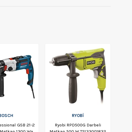
BOSCH
RYOBİ
essional GSB 21-2
Ryobi RPD500G Darbeli
 Matkap 1300 Watt
Matkap 500 W T5133001832