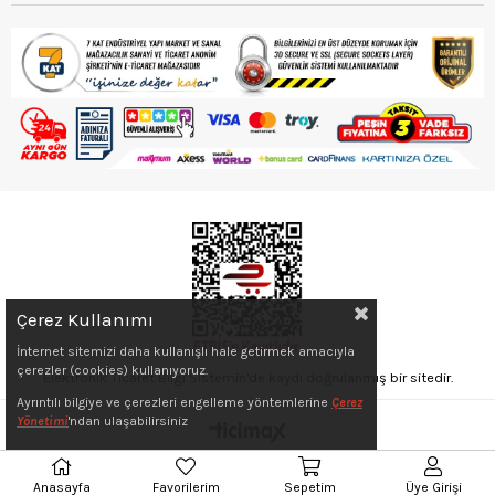
Çerez Kullanımı
İnternet sitemizi daha kullanışlı hale getirmek amacıyla
çerezler (cookies) kullanıyoruz.
Elektronik Ticaret Bilgi Sistemin'de kaydı doğrulanmış bir sitedir.
Ayrıntılı bilgiye ve çerezleri engelleme yöntemlerine
Çerez
Yönetimi
'ndan ulaşabilirsiniz
Anasayfa
Favorilerim
Sepetim
Üye Girişi