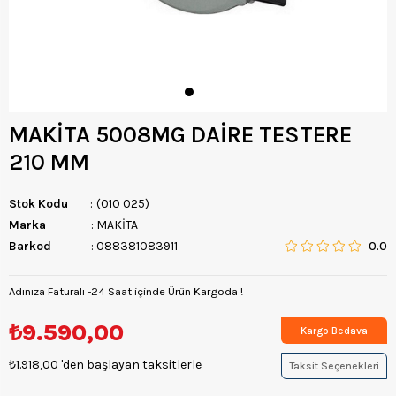
MAKİTA 5008MG DAİRE TESTERE
210 MM
Stok Kodu
(010 025)
Marka
:
MAKİTA
Barkod
:
088381083911
0.0
Adınıza Faturalı -24 Saat içinde Ürün Kargoda !
₺9.590,00
Kargo Bedava
₺1.918,00
'den başlayan taksitlerle
Taksit Seçenekleri