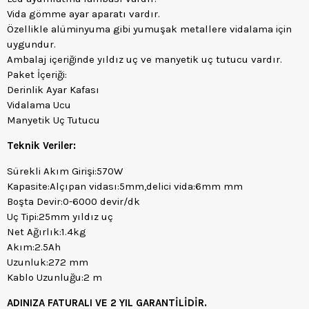
Vida gömme ayar aparatı vardır.
Özellikle alüminyuma gibi yumuşak metallere vidalama için
uygundur.
Ambalaj içeriğinde yıldız uç ve manyetik uç tutucu vardır.
Paket İçeriği:
Derinlik Ayar Kafası
Vidalama Ucu
Manyetik Uç Tutucu
Teknik Veriler:
Sürekli Akım Girişi:570W
Kapasite:Alçıpan vidası:5mm,delici vida:6mm mm
Boşta Devir:0-6000 devir/dk
Uç Tipi:25mm yıldız uç
Net Ağırlık:1.4kg
Akım:2.5Ah
Uzunluk:272 mm
Kablo Uzunluğu:2 m
ADINIZA FATURALI VE 2 YIL GARANTİLİDİR.