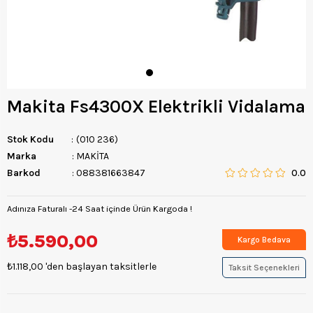
Makita Fs4300X Elektrikli Vidalama
Stok Kodu
(010 236)
Marka
:
MAKİTA
Barkod
:
088381663847
0.0
Adınıza Faturalı -24 Saat içinde Ürün Kargoda !
₺5.590,00
Kargo Bedava
₺1.118,00
'den başlayan taksitlerle
Taksit Seçenekleri