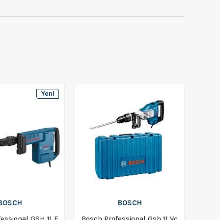
Yeni
Ürün
BOSCH
BOSCH
essional GSH 11 E
Bosch Professional Gsh 11 Vc