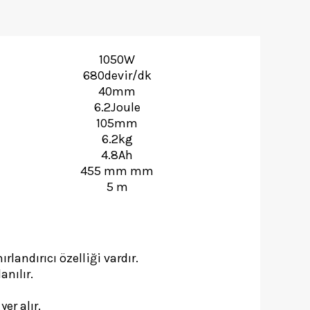
1050W
680devir/dk
40mm
6.2Joule
105mm
6.2kg
4.8Ah
455 mm mm
5 m
landırıcı özelliği vardır.
anılır.
er alır.