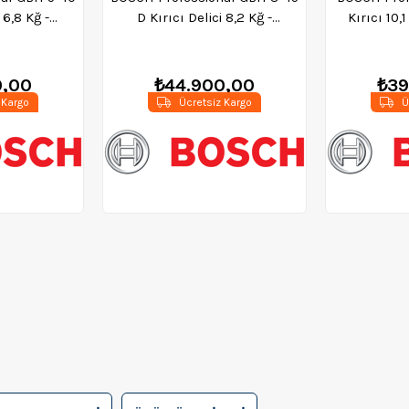
 6,8 Kğ -
D Kırıcı Delici 8,2 Kğ -
Kırıcı 10,
020
0611265100
0,00
₺44.900,00
₺39
 Kargo
Ücretsiz Kargo
Ü