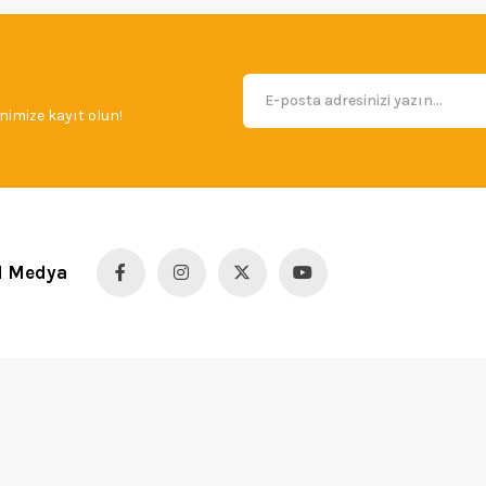
imize kayıt olun!
l Medya