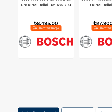
Dre Kırıcı Delici - 0611253703
D Kırıcı Delici
0611269
₺8.495,00
₺27.90
Ücretsiz Kargo
Ücretsiz