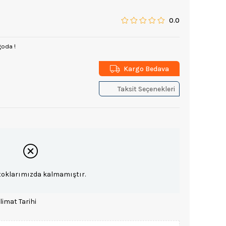
0.0
goda !
Kargo Bedava
Taksit Seçenekleri
toklarımızda kalmamıştır.
limat Tarihi