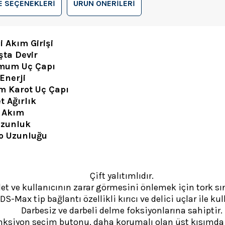
 SEÇENEKLERI
ÜRÜN ÖNERILERI
i Akım Girişi
şta Devir
mum Uç Çapı
Enerji
 Karot Uç Çapı
t Ağırlık
Akım
zunluk
o Uzunluğu
Çift yalıtımlıdır.
t ve kullanıcının zarar görmesini önlemek için tork sınır
DS-Max tip bağlantı özellikli kırıcı ve delici uçlar ile kull
Darbesiz ve darbeli delme foksiyonlarına sahiptir.
nksiyon seçim butonu, daha korumalı olan üst kısımda y