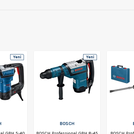
Yeni
Yeni
Ürün
Ürün
H
BOSCH
al GBH 5-40
BOSCH Professional GBH 8-45
BOSCH Prof