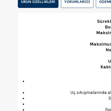
ÜRÜN ÖZELLIKLERI
YORUMLAR
(0)
ÖDEME
Sürekl
Bo
Maksi
Maksimum
Ne
U
Kabl
Uç sıkışmalarında ale
S
Fo