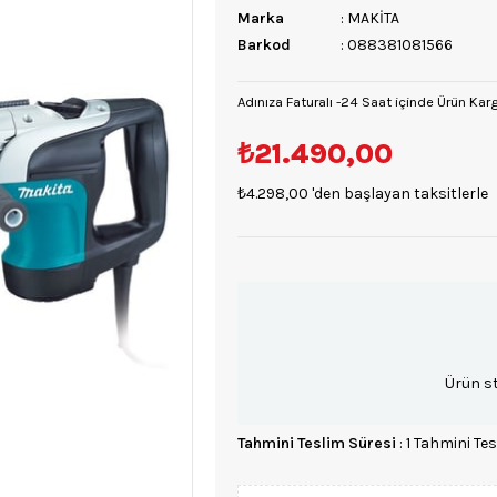
Marka
:
MAKİTA
Barkod
:
088381081566
Adınıza Faturalı -24 Saat içinde Ürün Kar
₺21.490,00
₺4.298,00
'den başlayan taksitlerle
Ürün s
Tahmini Teslim Süresi
:
1 Tahmini Tes