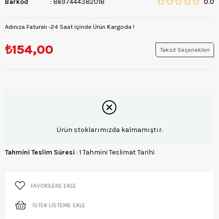
Barkod
:
8697444382018
0.0
Adınıza Faturalı -24 Saat içinde Ürün Kargoda !
₺154,00
Taksit Seçenekleri
Ürün stoklarımızda kalmamıştır.
Tahmini Teslim Süresi
:
1 Tahmini Teslimat Tarihi
FAVORILERE EKLE
İSTEK LISTEME EKLE