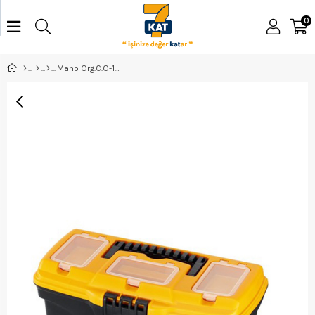
0
Mano Org.C.O-13 Takım Çantası 13