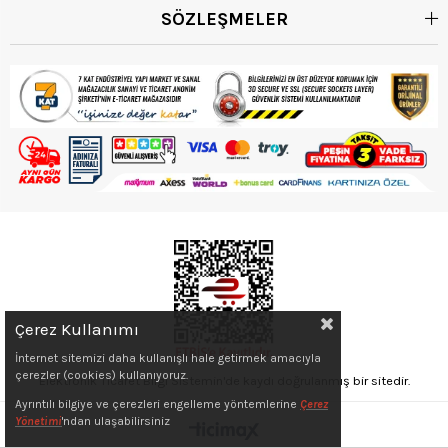
SÖZLEŞMELER
Çerez Kullanımı
İnternet sitemizi daha kullanışlı hale getirmek amacıyla
çerezler (cookies) kullanıyoruz.
Elektronik Ticaret Bilgi Sistemin'de kaydı doğrulanmış bir sitedir.
Ayrıntılı bilgiye ve çerezleri engelleme yöntemlerine
Çerez
Yönetimi
'ndan ulaşabilirsiniz