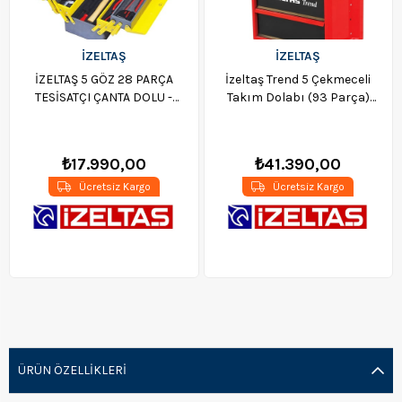
İZELTAŞ
İZELTAŞ
İZELTAŞ 5 GÖZ 28 PARÇA
İzeltaş Trend 5 Çekmeceli
TESİSATÇI ÇANTA DOLU -
Takım Dolabı (93 Parça)
8420005028
Kırmızı - 8244005096
₺17.990,00
₺41.390,00
Ücretsiz Kargo
Ücretsiz Kargo
ÜRÜN ÖZELLIKLERI