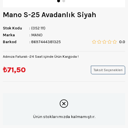
Mano S-25 Avadanlık Siyah
Stok Kodu
(052 111)
Marka
:
MANO
Barkod
:
8697444381325
0.0
Adınıza Faturalı -24 Saat içinde Ürün Kargoda !
₺71,50
Taksit Seçenekleri
Ürün stoklarımızda kalmamıştır.