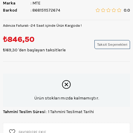
Marka
:
MTE
Barkod
:
8681511572674
0.0
Adınıza Faturalı -24 Saat içinde Ürün Kargoda !
₺846,50
Taksit Seçenekleri
₺169,30
'den başlayan taksitlerle
Ürün stoklarımızda kalmamıştır.
Tahmini Teslim Süresi
:
1 Tahmini Teslimat Tarihi
FAVORILERE EKLE