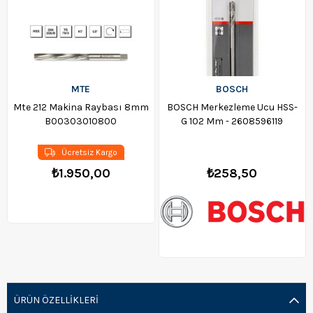
MTE
BOSCH
Mte 212 Makina Raybası 8mm
BOSCH Merkezleme Ucu HSS-
B00303010800
G 102 Mm - 2608596119
Ücretsiz Kargo
₺1.950,00
₺258,50
ÜRÜN ÖZELLIKLERI