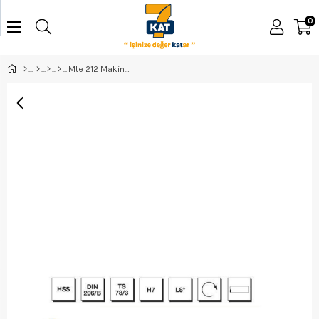
0
Mte 212 Makina Raybası 16Mm B00303011600