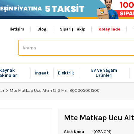
İletişim
Blog
Sipariş Takip
Kolay İade
Kaynak
Ev ve Yaşam
İnşaat
Elektrik
akinaları
Ürünleri
lar
Mte Matkap Ucu Altın 15,0 Mm B00005001500
Mte Matkap Ucu Al
Stok Kodu
(073 021)