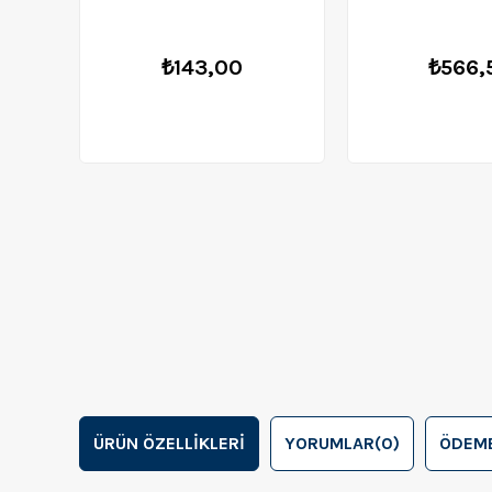
₺143,00
₺566,
ÜRÜN ÖZELLIKLERI
YORUMLAR
(0)
ÖDEME