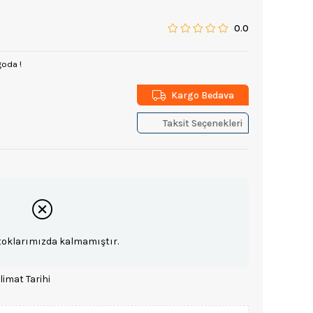
0.0
goda !
Kargo Bedava
Taksit Seçenekleri
toklarımızda kalmamıştır.
limat Tarihi