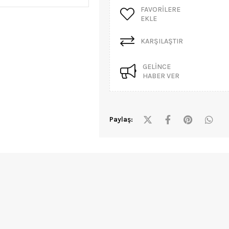
FAVORILERE
EKLE
KARŞILAŞTIR
GELINCE
HABER VER
Paylaş: