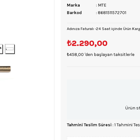
Marka
:
MTE
Barkod
:
8681511572701
Adınıza Faturalı -24 Saat içinde Ürün Kar
₺2.290,00
₺458,00
'den başlayan taksitlerle
Ürün s
Tahmini Teslim Süresi
:
1 Tahmini Tes