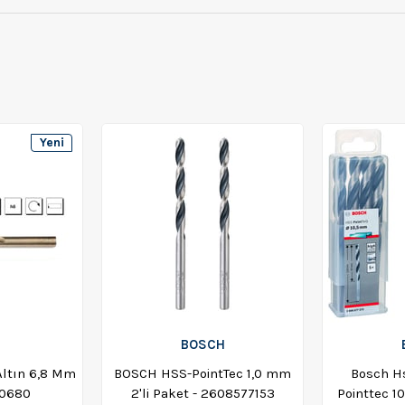
Yeni
Ürün
BOSCH
ltın 6,8 Mm
BOSCH HSS-PointTec 1,0 mm
Bosch H
0680
2'li Paket - 2608577153
Pointtec 10