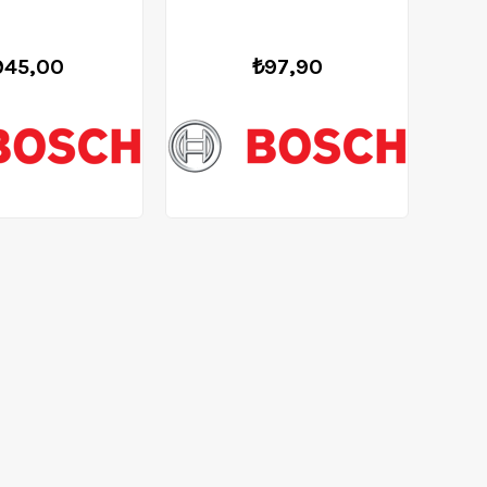
08577273
2608585838
945,00
₺97,90