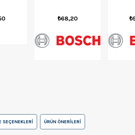
26
50
₺68,20
₺
 SEÇENEKLERI
ÜRÜN ÖNERILERI