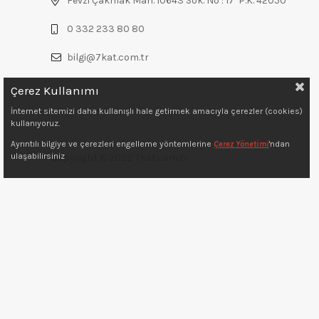
Fevzi Çakmak Mah. 10643 Sok. No : 17 P.K. 42050
0 332 233 80 80
bilgi@7kat.com.tr
Çerez Kullanımı
İnternet sitemizi daha kullanışlı hale getirmek amacıyla çerezler (cookies)
kullanıyoruz.
Ayrıntılı bilgiye ve çerezleri engelleme yöntemlerine
Çerez Yönetimi
'ndan
ulaşabilirsiniz
Copyright © 2022 7kat.com.tr