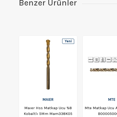
Benzer Ürünler
Yeni
Ürün
MAIER
MTE
Maıer Hss Matkap Ucu %8
Mte Matkap Ucu A
Kobaltlı 5Mm Mam338K05
B0000500