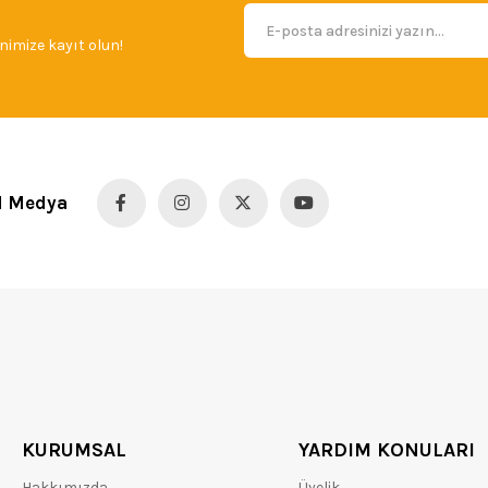
imize kayıt olun!
l Medya
KURUMSAL
YARDIM KONULARI
Hakkımızda
Üyelik