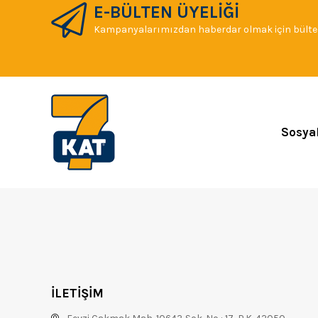
E-BÜLTEN ÜYELİĞİ
Kampanyalarımızdan haberdar olmak için bülten
Sosya
İLETİŞİM