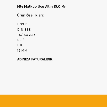
Mte Matkap Ucu Altın 15,0 Mm
Ürün Özellikleri:
HSS-E
DIN 338
TS/ISO 235
135°
H8
15 MM
ADINIZA FATURALIDIR.