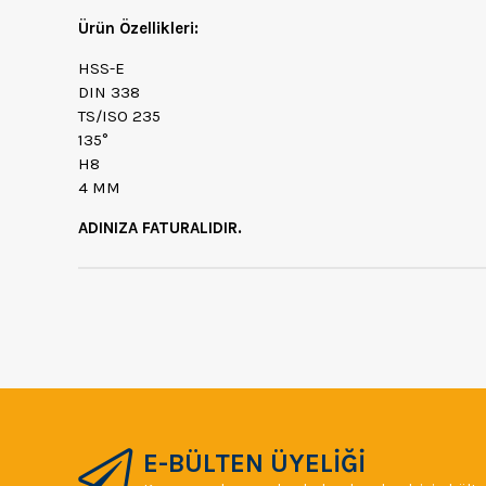
Ürün Özellikleri:
HSS-E
DIN 338
TS/ISO 235
135°
H8
4 MM
ADINIZA FATURALIDIR.
E-BÜLTEN ÜYELİĞİ