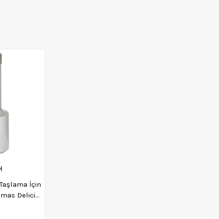
H
 Taşlama İçin
mas Delici
140577656