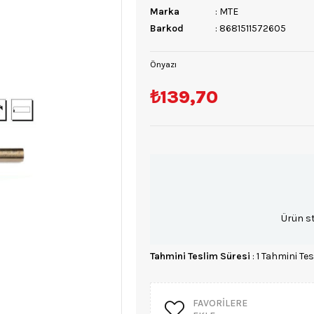
Marka
:
MTE
Barkod
:
8681511572605
Önyazı
₺139,70
Ürün s
Tahmini Teslim Süresi
:
1 Tahmini Tes
FAVORILERE