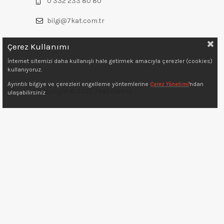
0 332 233 80 80
bilgi@7kat.com.tr
Çerez Kullanımı
İnternet sitemizi daha kullanışlı hale getirmek amacıyla çerezler (cookies)
kullanıyoruz.
Ayrıntılı bilgiye ve çerezleri engelleme yöntemlerine
Çerez Yönetimi
'ndan
Copyright © 2022 7kat.com.tr
ulaşabilirsiniz