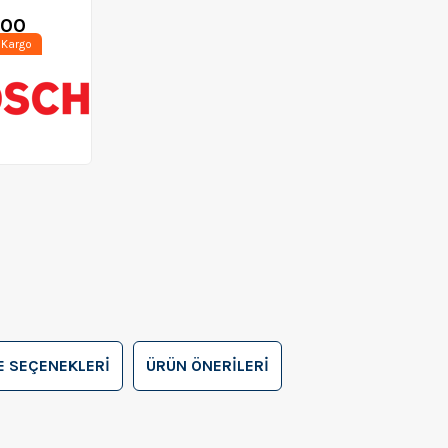
,00
 Kargo
 SEÇENEKLERI
ÜRÜN ÖNERILERI