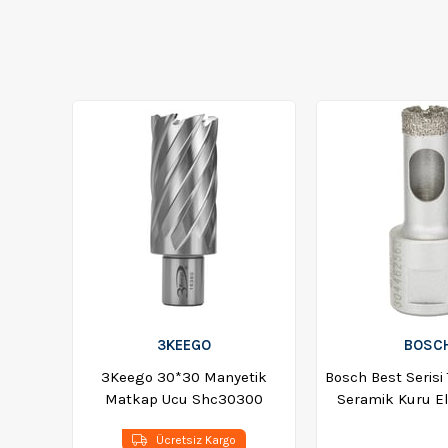
3KEEGO
BOSC
3Keego 30*30 Manyetik
Bosch Best Serisi
Matkap Ucu Shc30300
Seramik Kuru El
14*30mm - 3165
Ücretsiz Kargo