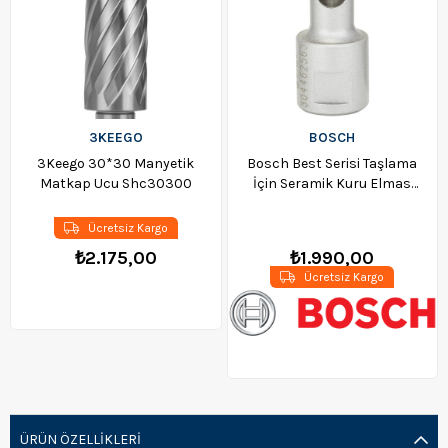
3KEEGO
BOSCH
3Keego 30*30 Manyetik
Bosch Best Serisi Taşlama
Matkap Ucu Shc30300
İçin Seramik Kuru Elmas
Delici 14*30mm -
3165140577656
Ücretsiz Kargo
₺2.175,00
₺1.990,00
Ücretsiz Kargo
ÜRÜN ÖZELLIKLERI