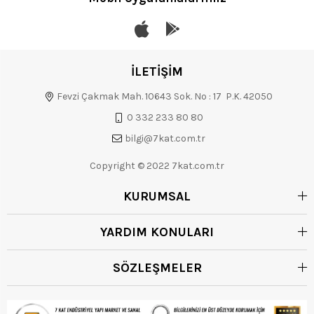
İLETİŞİM
Fevzi Çakmak Mah. 10643 Sok. No : 17 P.K. 42050
0 332 233 80 80
bilgi@7kat.com.tr
Copyright © 2022 7kat.com.tr
KURUMSAL
YARDIM KONULARI
SÖZLEŞMELER