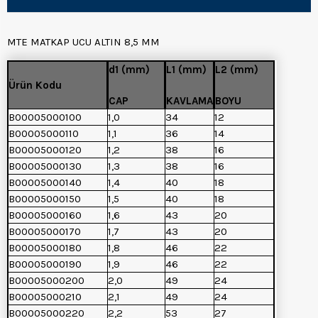
MTE MATKAP UCU ALTIN 8,5 MM
d1 (mm)
L1 (mm)
L2 (mm)
Ürün Kodu
CAP
KAVLAMA
BOYU
B00005000100
1,0
34
12
B00005000110
1,1
36
14
B00005000120
1,2
38
16
B00005000130
1,3
38
16
B00005000140
1,4
40
18
B00005000150
1,5
40
18
B00005000160
1,6
43
20
B00005000170
1,7
43
20
B00005000180
1,8
46
22
B00005000190
1,9
46
22
B00005000200
2,0
49
24
B00005000210
2,1
49
24
B00005000220
2,2
53
27