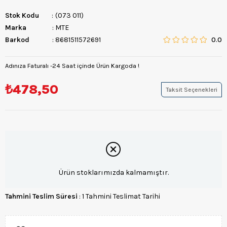
Stok Kodu
(073 011)
Marka
:
MTE
Barkod
:
8681511572691
0.0
Adınıza Faturalı -24 Saat içinde Ürün Kargoda !
₺478,50
Taksit Seçenekleri
Ürün stoklarımızda kalmamıştır.
Tahmini Teslim Süresi
:
1 Tahmini Teslimat Tarihi