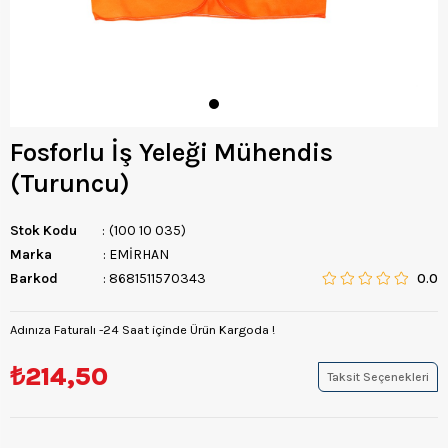
Fosforlu İş Yeleği Mühendis
(Turuncu)
Stok Kodu
(100 10 035)
Marka
:
EMİRHAN
Barkod
:
8681511570343
0.0
Adınıza Faturalı -24 Saat içinde Ürün Kargoda !
₺214,50
Taksit Seçenekleri