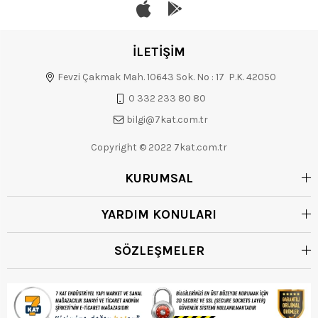
İLETİŞİM
Fevzi Çakmak Mah. 10643 Sok. No : 17 P.K. 42050
0 332 233 80 80
bilgi@7kat.com.tr
Copyright © 2022 7kat.com.tr
KURUMSAL
YARDIM KONULARI
SÖZLEŞMELER