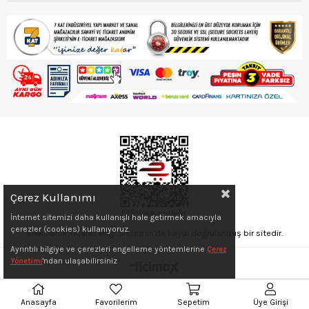
Çerez Kullanımı
İnternet sitemizi daha kullanışlı hale getirmek amacıyla
çerezler (cookies) kullanıyoruz.
Elektronik Ticaret Bilgi Sistemin'de kaydı doğrulanmış bir sitedir.
Ayrıntılı bilgiye ve çerezleri engelleme yöntemlerine
Çerez
Yönetimi
'ndan ulaşabilirsiniz
Anasayfa
Favorilerim
Sepetim
Üye Girişi