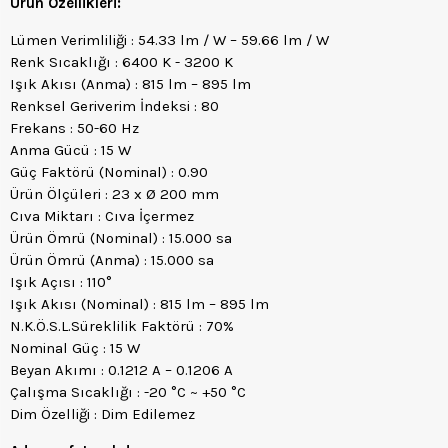
Ürün Özellikleri:
Lümen Verimliliği : 54.33 lm / W – 59.66 lm / W
Renk Sıcaklığı : 6400 K - 3200 K
Işık Akısı (Anma) : 815 lm – 895 lm
Renksel Geriverim İndeksi : 80
Frekans : 50-60 Hz
Anma Gücü : 15 W
Güç Faktörü (Nominal) : 0.90
Ürün Ölçüleri : 23 x Ø 200 mm
Cıva Miktarı : Cıva İçermez
Ürün Ömrü (Nominal) : 15.000 sa
Ürün Ömrü (Anma) : 15.000 sa
Işık Açısı : 110°
Işık Akısı (Nominal) : 815 lm – 895 lm
N.K.Ö.S.L.Süreklilik Faktörü : 70%
Nominal Güç : 15 W
Beyan Akımı : 0.1212 A – 0.1206 A
Çalışma Sıcaklığı : -20 °C ~ +50 °C
Dim Özelliği : Dim Edilemez