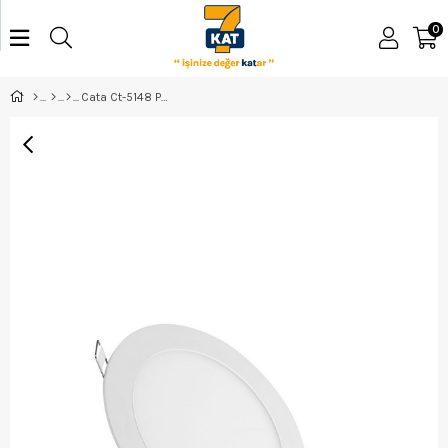
0
Cata Ct-5148 Panel Led 15W Eco Armatür 6''Beyaz