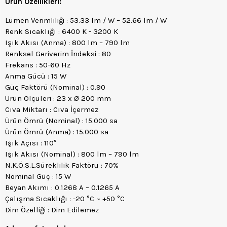
Ürün Özellikleri:
Lümen Verimliliği : 53.33 lm / W – 52.66 lm / W
Renk Sıcaklığı : 6400 K - 3200 K
Işık Akısı (Anma) : 800 lm – 790 lm
Renksel Geriverim İndeksi : 80
Frekans : 50-60 Hz
Anma Gücü : 15 W
Güç Faktörü (Nominal) : 0.90
Ürün Ölçüleri : 23 x Ø 200 mm
Cıva Miktarı : Cıva İçermez
Ürün Ömrü (Nominal) : 15.000 sa
Ürün Ömrü (Anma) : 15.000 sa
Işık Açısı : 110°
Işık Akısı (Nominal) : 800 lm – 790 lm
N.K.Ö.S.L.Süreklilik Faktörü : 70%
Nominal Güç : 15 W
Beyan Akımı : 0.1268 A – 0.1265 A
Çalışma Sıcaklığı : -20 °C ~ +50 °C
Dim Özelliği : Dim Edilemez