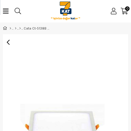
0
Cata Ct-5138B Panel Led Slim 15W 6''Armatür Kare Beyaz