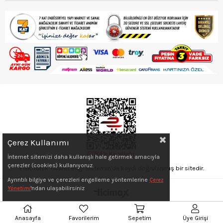
Çerez Kullanımı
İnternet sitemizi daha kullanışlı hale getirmek amacıyla
çerezler (cookies) kullanıyoruz.
Elektronik Ticaret Bilgi Sistemin'de kaydı doğrulanmış bir sitedir.
Ayrıntılı bilgiye ve çerezleri engelleme yöntemlerine
Çerez
Yönetimi
'ndan ulaşabilirsiniz
Anasayfa
Favorilerim
Sepetim
Üye Girişi