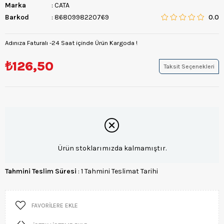
Marka
:
CATA
Barkod
:
8680998220769
0.0
Adınıza Faturalı -24 Saat içinde Ürün Kargoda !
₺126,50
Taksit Seçenekleri
Ürün stoklarımızda kalmamıştır.
Tahmini Teslim Süresi
:
1 Tahmini Teslimat Tarihi
FAVORILERE EKLE