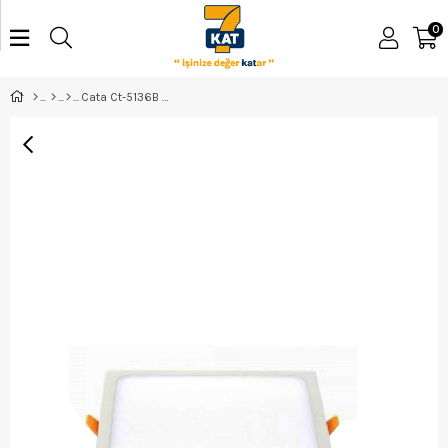
0
Cata Ct-5136B Panel Led Slim 9W 4''Armatür Kare Beyaz