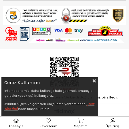
Çerez Kullanımı
İnternet sitemizi daha kullanışlı hale getirmek amacıyla
çerezler (cookies) kullanıyoruz.
Elektronik Ticaret Bilgi Sistemin'de kaydı doğrulanmış bir sitedir.
Ayrıntılı bilgiye ve çerezleri engelleme yöntemlerine
Çerez
Yönetimi
'ndan ulaşabilirsiniz
Anasayfa
Favorilerim
Sepetim
Üye Girişi