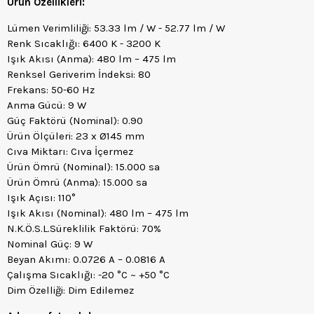
Ürün Özellikleri:
Lümen Verimliliği: 53.33 lm / W - 52.77 lm / W
Renk Sıcaklığı: 6400 K - 3200 K
Işık Akısı (Anma): 480 lm – 475 lm
Renksel Geriverim İndeksi: 80
Frekans: 50-60 Hz
Anma Gücü: 9 W
Güç Faktörü (Nominal): 0.90
Ürün Ölçüleri: 23 x Ø145 mm
Cıva Miktarı: Cıva İçermez
Ürün Ömrü (Nominal): 15.000 sa
Ürün Ömrü (Anma): 15.000 sa
Işık Açısı: 110°
Işık Akısı (Nominal): 480 lm – 475 lm
N.K.Ö.S.L.Süreklilik Faktörü: 70%
Nominal Güç: 9 W
Beyan Akımı: 0.0726 A – 0.0816 A
Çalışma Sıcaklığı: -20 °C ~ +50 °C
Dim Özelliği: Dim Edilemez