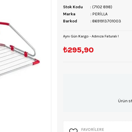
Stok Kodu
(7102 898)
Marka
:
PERİLLA
Barkod
:
8691913701003
Aynı Gün Kargo - Adınıza Faturalı !
₺295,90
Ürün s
FAVORILERE