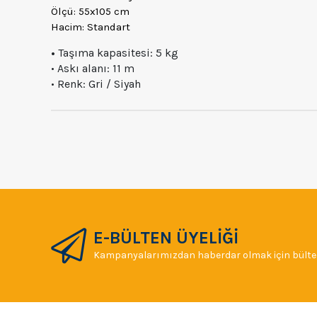
Ölçü: 55x105 cm
Hacim: Standart
•
Taşıma kapasitesi: 5 kg
• Askı alanı: 11 m
• Renk: Gri / Siyah
E-BÜLTEN ÜYELİĞİ
Kampanyalarımızdan haberdar olmak için bülten