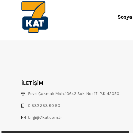
Sosya
İLETİŞİM
Fevzi Çakmak Mah. 10643 Sok. No : 17 P.K. 42050
0 332 233 80 80
bilgi@7kat.com.tr