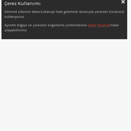
Çerez Kullanımı
İnternet sitemizi daha kullanışlı hale getirmek amacıyla çerezler (cookies)
kullanıyoruz.
Ayrıntılı bilgiye ve çerezleri engelleme yöntemlerine
Çerez Yönetimi
'ndan
Copyright © 2022 7kat.com.tr
ulaşabilirsiniz