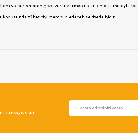
lcım ve parlamanın göze zarar vermesine önlemek amacıyla tas
te konusunda tüketiciyi memnun edecek seviyede iyidir.
imize kayıt olun!