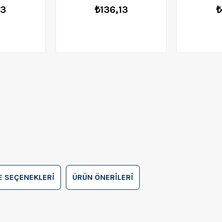
63
₺136,13
₺
 SEÇENEKLERI
ÜRÜN ÖNERILERI