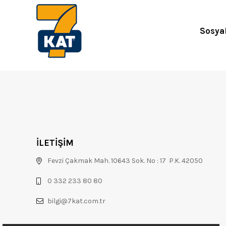
Sosya
İLETİŞİM
Fevzi Çakmak Mah. 10643 Sok. No : 17 P.K. 42050
0 332 233 80 80
bilgi@7kat.com.tr