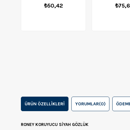
₺50,42
₺75,
ÜRÜN ÖZELLIKLERI
YORUMLAR
(0)
ÖDEME
RONEY KORUYUCU SİYAH GÖZLÜK