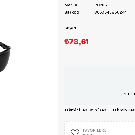
Marka
:
RONEY
Barkod
:
8659349860244
Önyazı
₺73,61
Ürün s
Tahmini Teslim Süresi
:
1 Tahmini Tes
FAVORILERE