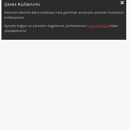
Çerez Kullanımı
İnternet sitemizi daha kullanışlı hale getirmek amacıyla çerezler (cookies)
kullanıyoruz.
Ayrıntılı bilgiye ve çerezleri engelleme yöntemlerine
Çerez Yönetimi
'ndan
Copyright © 2022 7kat.com.tr
ulaşabilirsiniz