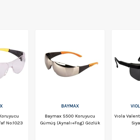
X
BAYMAX
VIO
Koruyucu
Baymax S500 Koruyucu
Vıola Valen
faf No:1023
Gümüş (Aynalı+Fog) Gözlük
Siya