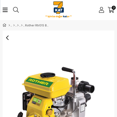
0
Rother Rtr015 Benzinli Su Pompası 1,5 İnç