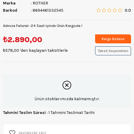
Marka
:
ROTHER
Barkod
:
8694461332545
0.0
Adınıza Faturalı -24 Saat içinde Ürün Kargoda !
₺2.890,00
Kargo Bedava
₺578,00
'den başlayan taksitlerle
Taksit Seçenekleri
Ürün stoklarımızda kalmamıştır.
Tahmini Teslim Süresi
:
1 Tahmini Teslimat Tarihi
FAVORILERE EKLE