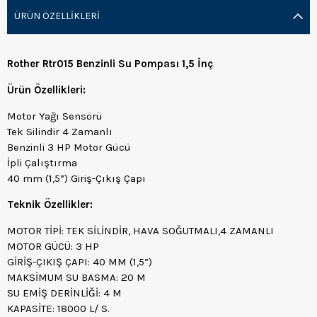
ÜRÜN ÖZELLIKLERI
Rother Rtr015 Benzinli Su Pompası 1,5 İnç
Ürün Özellikleri:
Motor Yağı Sensörü
Tek Silindir 4 Zamanlı
Benzinli 3 HP Motor Gücü
İpli Çalıştırma
40 mm (1,5”) Giriş-Çıkış Çapı
Teknik Özellikler:
MOTOR TİPİ: TEK SİLİNDİR, HAVA SOĞUTMALI,4 ZAMANLI
MOTOR GÜCÜ: 3 HP
GİRİŞ-ÇIKIŞ ÇAPI: 40 MM (1,5”)
MAKSİMUM SU BASMA: 20 M
SU EMİŞ DERİNLİĞİ: 4 M
KAPASİTE: 18000 L/ S.