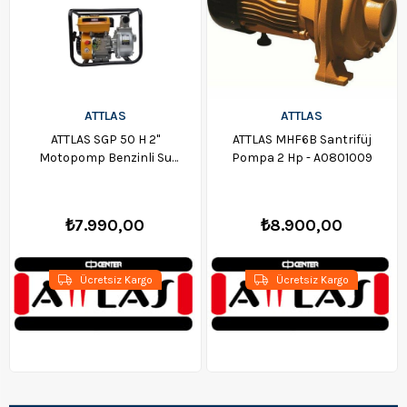
ATTLAS
ATTLAS
ATTLAS SGP 50 H 2"
ATTLAS MHF6B Santrifüj
Motopomp Benzinli Su
Pompa 2 Hp - A0801009
Motoru - A0804001
₺7.990,00
₺8.900,00
Ücretsiz Kargo
Ücretsiz Kargo