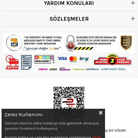
YARDIM KONULARI
SÖZLEŞMELER
Çerez Kullanımı
İnternet sitemizi daha kullanışlı hale getirmek amacıyla
çerezler (cookies) kullanıyoruz.
Elektronik Ticaret Bilgi Sistemin'de kaydı doğrulanmış bir sitedir.
Ayrıntılı bilgiye ve çerezleri engelleme yöntemlerine
Çerez