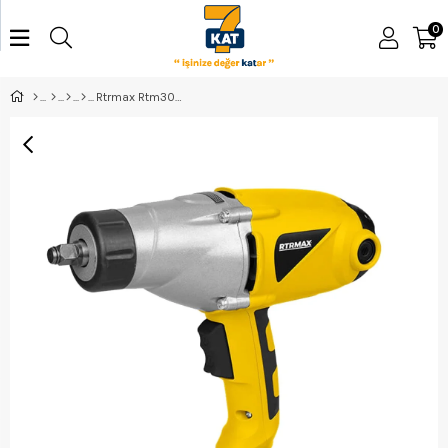
0
Rtrmax Rtm309 Elektrikli Somun Sökme 1/2 İnç