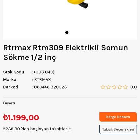
Rtrmax Rtm309 Elektrikli Somun
Sökme 1/2 İnç
Stok Kodu
(003 049)
Marka
:
RTRMAX
Barkod
:
8694461320023
0.0
Önyazı
₺1.199,00
Kargo Bedava
₺239,80
'den başlayan taksitlerle
Taksit Seçenekleri