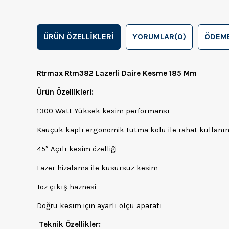
ÜRÜN ÖZELLIKLERI
YORUMLAR
(0)
ÖDEME
Rtrmax Rtm382 Lazerli Daire Kesme 185 Mm
Ürün Özellikleri:
1300 Watt Yüksek kesim performansı
Kauçuk kaplı ergonomik tutma kolu ile rahat kullanı
45° Açılı kesim özelliği
Lazer hizalama ile kusursuz kesim
Toz çıkış haznesi
Doğru kesim için ayarlı ölçü aparatı
Teknik Özellikler: