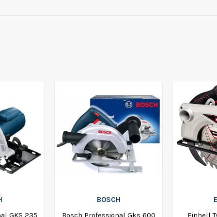
H
BOSCH
nal GKS 235
Bosch Professional Gks 600
Einhell T