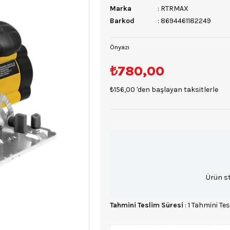
Marka
:
RTRMAX
Barkod
:
8694461182249
Önyazı
₺780,00
₺156,00
'den başlayan taksitlerle
Ürün s
Tahmini Teslim Süresi
:
1 Tahmini Tes