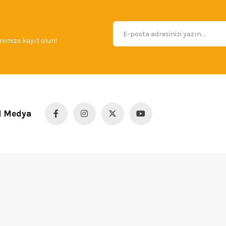
imize kayıt olun!
l Medya