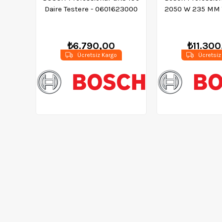
Daire Testere - 0601623000
2050 W 235 MM T
Testere - 06
₺6.790,00
₺11.300
Ücretsiz Kargo
Ücretsiz