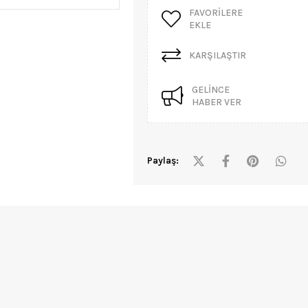
FAVORILERE
EKLE
KARŞILAŞTIR
GELINCE
HABER VER
Paylaş: