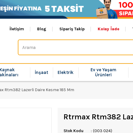
İletişim
Blog
Sipariş Takip
Kolay İade
Kaynak
Ev ve Yaşam
İnşaat
Elektrik
akinaları
Ürünleri
x Rtm382 Lazerli Daire Kesme 185 Mm
Rtrmax Rtm382 Laz
Stok Kodu
(003 024)