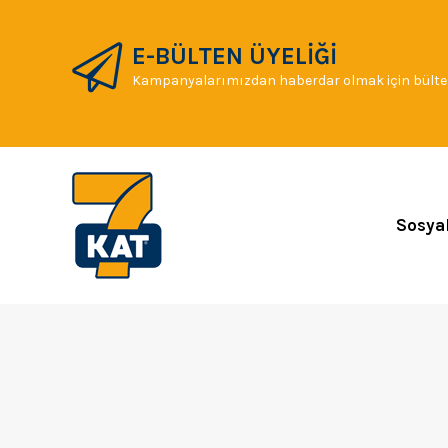
E-BÜLTEN ÜYELİĞİ
Kampanyalarımızdan haberdar olmak için bülten
Sosya