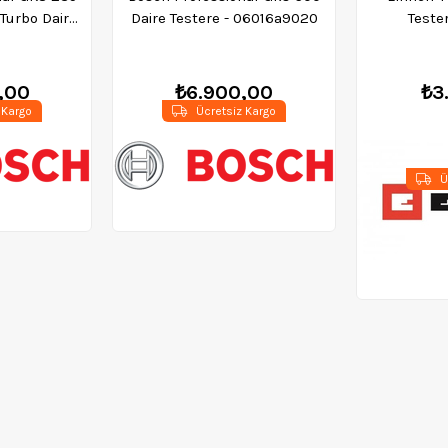
urbo Daire
Daire Testere - 06016a9020
Teste
015A2001
,00
₺6.900,00
₺3
 Kargo
Ücretsiz Kargo
Ü