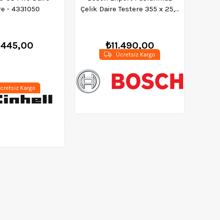
re - 4331050
Çelik Daire Testere 355 x 25,4
70 Diş - 2608644283
.445,00
₺11.490,00
Ücretsiz Kargo
cretsiz Kargo