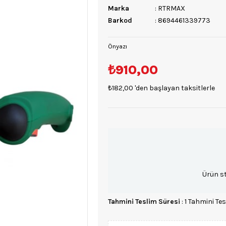
Marka
:
RTRMAX
Barkod
:
8694461339773
Önyazı
₺910,00
₺182,00
'den başlayan taksitlerle
Ürün s
Tahmini Teslim Süresi
:
1 Tahmini Tes