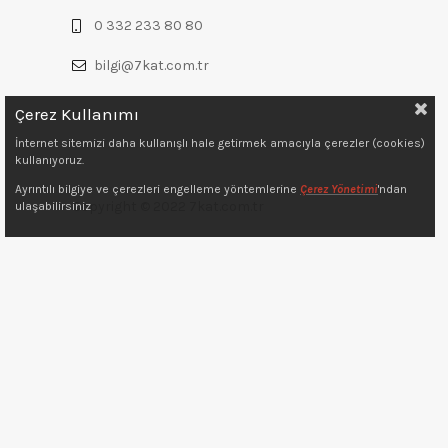
0 332 233 80 80
bilgi@7kat.com.tr
Çerez Kullanımı
İnternet sitemizi daha kullanışlı hale getirmek amacıyla çerezler (cookies)
kullanıyoruz.
Ayrıntılı bilgiye ve çerezleri engelleme yöntemlerine
Çerez Yönetimi
'ndan
Copyright © 2022 7kat.com.tr
ulaşabilirsiniz