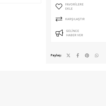
FAVORILERE
EKLE
KARŞILAŞTIR
GELINCE
HABER VER
Paylaş: