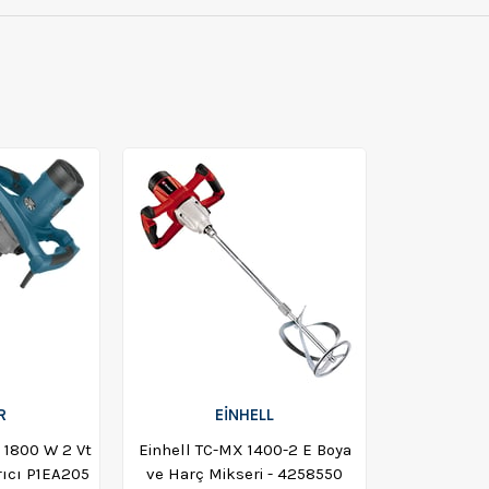
R
EİNHELL
 1800 W 2 Vt
Einhell TC-MX 1400-2 E Boya
Elektirikli Karıştırıcı P1EA205
ve Harç Mikseri - 4258550